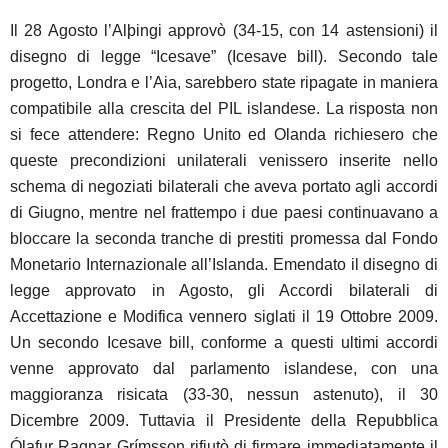
Il 28 Agosto l’Alþingi approvò (34-15, con 14 astensioni) il
disegno di legge “Icesave” (Icesave bill). Secondo tale
progetto, Londra e l’Aia, sarebbero state ripagate in maniera
compatibile alla crescita del PIL islandese. La risposta non
si fece attendere: Regno Unito ed Olanda richiesero che
queste precondizioni unilaterali venissero inserite nello
schema di negoziati bilaterali che aveva portato agli accordi
di Giugno, mentre nel frattempo i due paesi continuavano a
bloccare la seconda tranche di prestiti promessa dal Fondo
Monetario Internazionale all’Islanda. Emendato il disegno di
legge approvato in Agosto, gli Accordi bilaterali di
Accettazione e Modifica vennero siglati il 19 Ottobre 2009.
Un secondo Icesave bill, conforme a questi ultimi accordi
venne approvato dal parlamento islandese, con una
maggioranza risicata (33-30, nessun astenuto), il 30
Dicembre 2009. Tuttavia il Presidente della Repubblica
Ólafur Ragnar Grímsson rifiutò di firmare immediatamente il