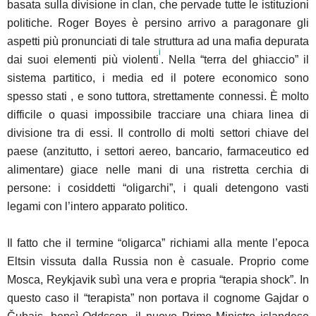
basata sulla divisione in clan, che pervade tutte le istituzioni
politiche. Roger Boyes è persino arrivo a paragonare gli
aspetti più pronunciati di tale struttura ad una mafia depurata
i
dai suoi elementi più violenti
. Nella “terra del ghiaccio” il
sistema partitico, i media ed il potere economico sono
spesso stati , e sono tuttora, strettamente connessi. È molto
difficile o quasi impossibile tracciare una chiara linea di
divisione tra di essi. Il controllo di molti settori chiave del
paese (anzitutto, i settori aereo, bancario, farmaceutico ed
alimentare) giace nelle mani di una ristretta cerchia di
persone: i cosiddetti “oligarchi”, i quali detengono vasti
legami con l’intero apparato politico.
Il fatto che il termine “oligarca” richiami alla mente l’epoca
Eltsin vissuta dalla Russia non è casuale. Proprio come
Mosca, Reykjavik subì una vera e propria “terapia shock”. In
questo caso il “terapista” non portava il cognome Gajdar o