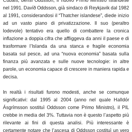
Čubais, bensì Oddsson, il nuovo Primo Ministro islandese
nel 1991. Davíð Oddsson, già sindaco di Reykjavik dal 1982
al 1991, considerandosi il “Thatcher islandese”, diede inizio
ad un vasto piano di privatizzazione. Il suo (peraltro
lodevole) tentativo era quello di combattere la cronica
inflazione a doppia cifra che affliggeva da anni il paese e di
trasformare l’Islanda da una stanca e fragile economia
basata sul pesce, ad una “nuova economia” basata sulla
finanza più avanzata e sulle nuove tecnologie: in altre
parole, un economia capace di crescere in maniera rapida e
decisa.
In realtà i risultati furono modesti, anche se comunque
significativi: dal 1995 al 2004 (anno nel quale Halldór
Ásgrímsson sostituì Oddsson come Primo Ministro), il PIL
crebbe in media del 3%. Tuttavia non è questo l’aspetto più
rilevante ai fini di questa analisi. Più interessante è
certamente notare che l’ascesa di Oddsson costituì un vero