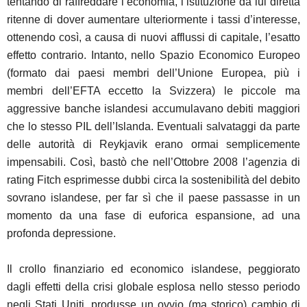
tentando di raffreddare l’economia, l’istituzione da lui diretta
ritenne di dover aumentare ulteriormente i tassi d’interesse,
ottenendo così, a causa di nuovi afflussi di capitale, l’esatto
effetto contrario. Intanto, nello Spazio Economico Europeo
(formato dai paesi membri dell’Unione Europea, più i
membri dell’EFTA eccetto la Svizzera) le piccole ma
aggressive banche islandesi accumulavano debiti maggiori
che lo stesso PIL dell’Islanda. Eventuali salvataggi da parte
delle autorità di Reykjavik erano ormai semplicemente
impensabili. Così, bastò che nell’Ottobre 2008 l’agenzia di
rating Fitch esprimesse dubbi circa la sostenibilità del debito
sovrano islandese, per far sì che il paese passasse in un
momento da una fase di euforica espansione, ad una
profonda depressione.
Il crollo finanziario ed economico islandese, peggiorato
dagli effetti della crisi globale esplosa nello stesso periodo
negli Stati Uniti, produsse un ovvio (ma storico) cambio di