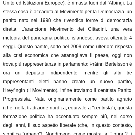
Unito ed Istituzioni Europee), è rimasta fuori dall’
Alþingi. La
stessa cosa è accaduta al Movimento per la Democrazia, un
partito nato nel 1998 che rivendica forme di democrazia
diretta. L’arancione Movimento dei Cittadini, una vera
meteora del panorama politico islandese, aveva ottenuto 4
seggi. Questo partito, sorto nel 2009 come ulteriore risposta
alla crisi economica che attanagliava il paese, oggi non
trova più rappresentanza in parlamento:
Þráinn Bertelsson è
ora un deputato Indipendente, mentre gli altri tre
rappresentanti eletti hanno creato un nuovo partito,
Hreyfingin (Il Movimento). Infine troviamo il centrista Partito
Progressista. Nata originariamente come partito agrario
(che, nella tradizione nordica, equivale a “centrista”), questa
formazione politica ha accentuato sempre più, nel corso
degli anni, il suo aspetto liberale (che, in questo contesto,
significa “urbano”). Nondimeno, come mostra la Figura 2, i