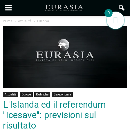
0
Prima
Attualità
Europa
Attualità
Europa
Rubriche
Geoeconomia
L'Islanda ed il referendum
"Icesave": previsioni sul
risultato