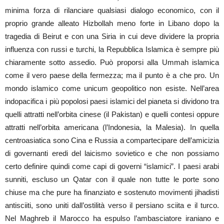
minima forza di rilanciare qualsiasi dialogo economico, con il
proprio grande alleato Hizbollah meno forte in Libano dopo la
tragedia di Beirut e con una Siria in cui deve dividere la propria
influenza con russi e turchi, la Repubblica Islamica è sempre più
chiaramente sotto assedio. Può proporsi alla Ummah islamica
come il vero paese della fermezza; ma il punto è a che pro. Un
mondo islamico come unicum geopolitico non esiste. Nell’area
indopacifica i più popolosi paesi islamici del pianeta si dividono tra
quelli attratti nell’orbita cinese (il Pakistan) e quelli contesi oppure
attratti nell’orbita americana (l’Indonesia, la Malesia). In quella
centroasiatica sono Cina e Russia a compartecipare dell’amicizia
di governanti eredi del laicismo sovietico e che non possiamo
certo definire quindi come capi di governi “islamici”. I paesi arabi
sunniti, escluso un Qatar con il quale non tutte le porte sono
chiuse ma che pure ha finanziato e sostenuto movimenti jihadisti
antisciiti, sono uniti dall’ostilità verso il persiano sciita e il turco.
Nel Maghreb il Marocco ha espulso l’ambasciatore iraniano e