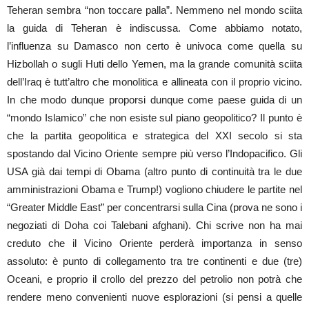
Teheran sembra “non toccare palla”. Nemmeno nel mondo sciita
la guida di Teheran è indiscussa. Come abbiamo notato,
l’influenza su Damasco non certo è univoca come quella su
Hizbollah o sugli Huti dello Yemen, ma la grande comunità sciita
dell’Iraq è tutt’altro che monolitica e allineata con il proprio vicino.
In che modo dunque proporsi dunque come paese guida di un
“mondo Islamico” che non esiste sul piano geopolitico? Il punto è
che la partita geopolitica e strategica del XXI secolo si sta
spostando dal Vicino Oriente sempre più verso l’Indopacifico. Gli
USA già dai tempi di Obama (altro punto di continuità tra le due
amministrazioni Obama e Trump!) vogliono chiudere le partite nel
“Greater Middle East” per concentrarsi sulla Cina (prova ne sono i
negoziati di Doha coi Talebani afghani). Chi scrive non ha mai
creduto che il Vicino Oriente perderà importanza in senso
assoluto: è punto di collegamento tra tre continenti e due (tre)
Oceani, e proprio il crollo del prezzo del petrolio non potrà che
rendere meno convenienti nuove esplorazioni (si pensi a quelle