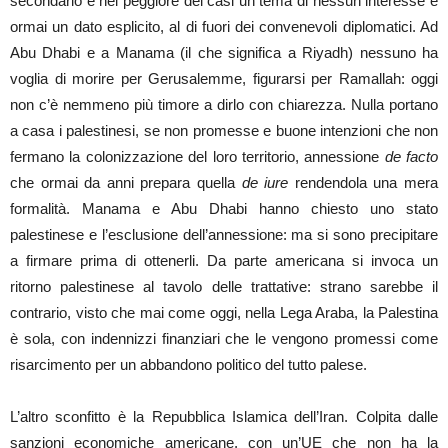
secondario e nel peggiore dei casi un tema di nessun interesse è
ormai un dato esplicito, al di fuori dei convenevoli diplomatici. Ad
Abu Dhabi e a Manama (il che significa a Riyadh) nessuno ha
voglia di morire per Gerusalemme, figurarsi per Ramallah: oggi
non c’è nemmeno più timore a dirlo con chiarezza. Nulla portano
a casa i palestinesi, se non promesse e buone intenzioni che non
fermano la colonizzazione del loro territorio, annessione
de facto
che ormai da anni prepara quella
de iure
rendendola una mera
formalità. Manama e Abu Dhabi hanno chiesto uno stato
palestinese e l’esclusione dell’annessione: ma si sono precipitare
a firmare prima di ottenerli. Da parte americana si invoca un
ritorno palestinese al tavolo delle trattative: strano sarebbe il
contrario, visto che mai come oggi, nella Lega Araba, la Palestina
è sola, con indennizzi finanziari che le vengono promessi come
risarcimento per un abbandono politico del tutto palese.
L’altro sconfitto è la Repubblica Islamica dell’Iran. Colpita dalle
sanzioni economiche americane, con un’UE che non ha la