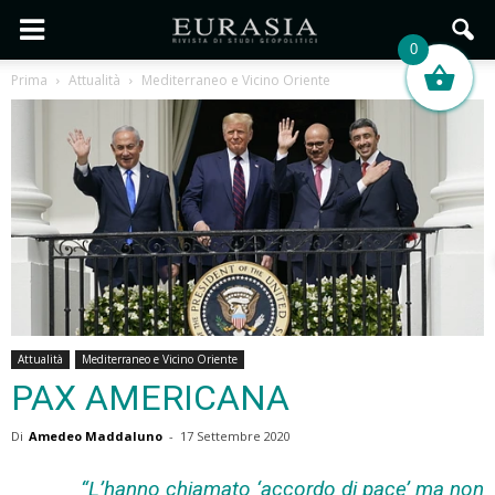
0
Prima
Attualità
Mediterraneo e Vicino Oriente
Attualità
Mediterraneo e Vicino Oriente
PAX AMERICANA
Di
Amedeo Maddaluno
-
17 Settembre 2020
“L’hanno chiamato ‘accordo di pace’ ma non