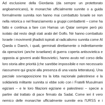
Ad esclusione della Giordania (da sempre un protettorato
angloamericano), le monarchie ufficialmente sunnite o a guida
formalmente sunnita non hanno mai combattuto Israele se non
nella retorica o nel finanziamento a gruppi combattenti – come ha
fatto e continua a fare con Hamas un Qatar sempre però più
isolato dal resto degli stati arabi del Golfo. Né hanno combattuto
Israele i movimenti jihadisti ispirati al radicalismo sunnita come Al
Qaeda o Daesh, i quali, germinati direttamente o indirettamente
da operazioni (anche israeliane) di guerra coperta antisovietica e
opposta ai governi arabi filosovietici, hanno avuto nel corso della
loro storia altre priorità (che sarebbe impossibile e non necessario
riassumere qui grazie alla presenza di una vasta letteratura). Una
parziale sovrapposizione tra la lotta nazionale palestinese e la
solidarietà militante sunnita si ebbe solo con i Fratelli Musulmani
egiziani – e le loro filiazioni egiziane e palestinesi – specie a
partire dal trattato di pace firmato da Sadat. Come ieri il vero
nemico delle monarchie ufficialmente sunnite era l’URSS e i