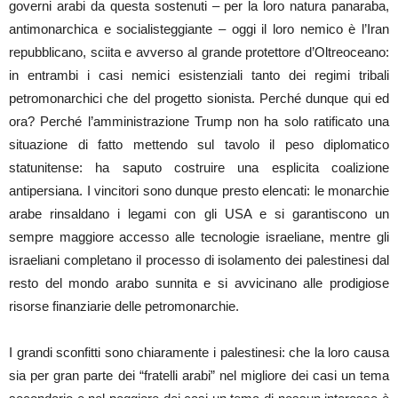
governi arabi da questa sostenuti – per la loro natura panaraba,
antimonarchica e socialisteggiante – oggi il loro nemico è l’Iran
repubblicano, sciita e avverso al grande protettore d’Oltreoceano:
in entrambi i casi nemici esistenziali tanto dei regimi tribali
petromonarchici che del progetto sionista. Perché dunque qui ed
ora? Perché l’amministrazione Trump non ha solo ratificato una
situazione di fatto mettendo sul tavolo il peso diplomatico
statunitense: ha saputo costruire una esplicita coalizione
antipersiana. I vincitori sono dunque presto elencati: le monarchie
arabe rinsaldano i legami con gli USA e si garantiscono un
sempre maggiore accesso alle tecnologie israeliane, mentre gli
israeliani completano il processo di isolamento dei palestinesi dal
resto del mondo arabo sunnita e si avvicinano alle prodigiose
risorse finanziarie delle petromonarchie.
I grandi sconfitti sono chiaramente i palestinesi: che la loro causa
sia per gran parte dei “fratelli arabi” nel migliore dei casi un tema