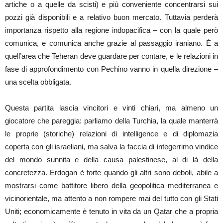
artiche o a quelle da scisti) e più conveniente concentrarsi sui
pozzi già disponibili e a relativo buon mercato. Tuttavia perderà
importanza rispetto alla regione indopacifica – con la quale però
comunica, e comunica anche grazie al passaggio iraniano. È a
quell’area che Teheran deve guardare per contare, e le relazioni in
fase di approfondimento con Pechino vanno in quella direzione –
una scelta obbligata.
Questa partita lascia vincitori e vinti chiari, ma almeno un
giocatore che pareggia: parliamo della Turchia, la quale manterrà
le proprie (storiche) relazioni di intelligence e di diplomazia
coperta con gli israeliani, ma salva la faccia di integerrimo vindice
del mondo sunnita e della causa palestinese, al di là della
concretezza. Erdogan è forte quando gli altri sono deboli, abile a
mostrarsi come battitore libero della geopolitica mediterranea e
vicinorientale, ma attento a non rompere mai del tutto con gli Stati
Uniti; economicamente è tenuto in vita da un Qatar che a propria