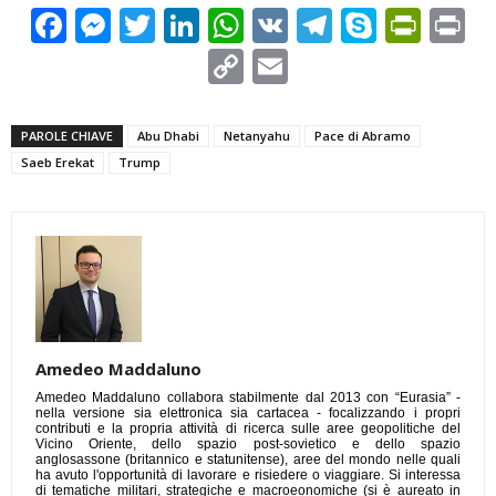
Facebook
Messenger
Twitter
LinkedIn
WhatsApp
VK
Telegram
Skype
Prin
Pr
Copy
Email
Link
PAROLE CHIAVE
Abu Dhabi
Netanyahu
Pace di Abramo
Saeb Erekat
Trump
Amedeo Maddaluno
Amedeo Maddaluno collabora stabilmente dal 2013 con “Eurasia” -
nella versione sia elettronica sia cartacea - focalizzando i propri
contributi e la propria attività di ricerca sulle aree geopolitiche del
Vicino Oriente, dello spazio post-sovietico e dello spazio
anglosassone (britannico e statunitense), aree del mondo nelle quali
ha avuto l'opportunità di lavorare e risiedere o viaggiare. Si interessa
di tematiche militari, strategiche e macroeonomiche (si è aureato in