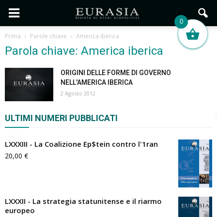
0
Prima
Parole chiave
America iberica
Parola chiave: America iberica
ORIGINI DELLE FORME DI GOVERNO
NELL'AMERICA IBERICA
2 Agosto 2012
ULTIMI NUMERI PUBBLICATI
LXXXIII - La Coalizione Ep$tein contro l'1ran
20,00
€
LXXXII - La strategia statunitense e il riarmo
europeo