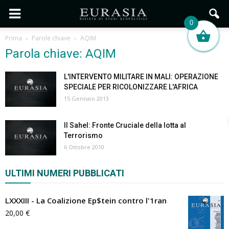
0
Prima
Parole chiave
AQIM
Parola chiave: AQIM
L'INTERVENTO MILITARE IN MALI: OPERAZIONE
SPECIALE PER RICOLONIZZARE L'AFRICA
15 Gennaio 2013
Il Sahel: Fronte Cruciale della lotta al
Terrorismo
6 Ottobre 2010
ULTIMI NUMERI PUBBLICATI
LXXXIII - La Coalizione Ep$tein contro l'1ran
20,00
€