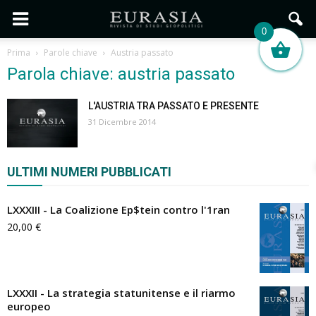
0
Prima
Parole chiave
Austria passato
Parola chiave: austria passato
L'AUSTRIA TRA PASSATO E PRESENTE
31 Dicembre 2014
ULTIMI NUMERI PUBBLICATI
LXXXIII - La Coalizione Ep$tein contro l'1ran
20,00
€
LXXXII - La strategia statunitense e il riarmo
europeo