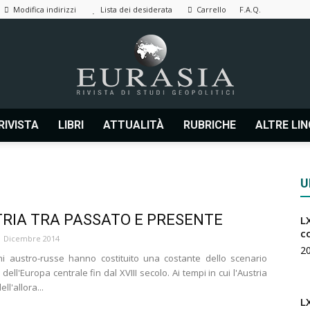
Modifica indirizzi
Lista dei desiderata
Carrello
F.A.Q.
RIVISTA
LIBRI
ATTUALITÀ
RUBRICHE
ALTRE LI
Eurasia
U
TRIA TRA PASSATO E PRESENTE
LX
|
c
1 Dicembre 2014
2
ni austro-russe hanno costituito una costante dello scenario
 dell'Europa centrale fin dal XVIII secolo. Ai tempi in cui l'Austria
ll'allora...
L