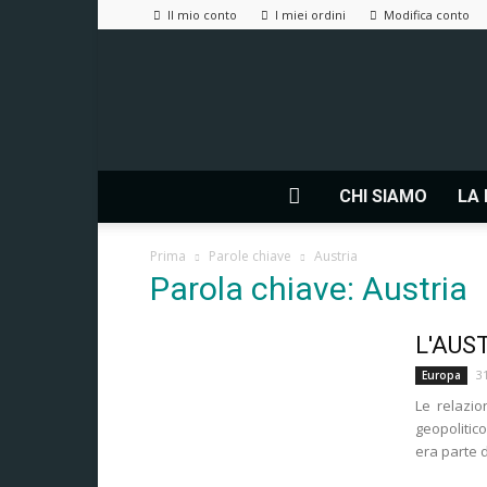
Il mio conto
I miei ordini
Modifica conto
CHI SIAMO
LA 
Prima
Parole chiave
Austria
Parola chiave: Austria
L'AUS
3
Europa
Le relazio
geopolitico
era parte de