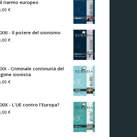
 il riarmo europeo
0,00
€
XXXI - Il potere del sionismo
0,00
€
XXX - Criminale continuità del
egime sionista
0,00
€
XXIX - L'UE contro l'Europa?
0,00
€