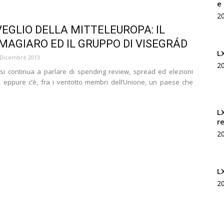
e
Rivista
2
SVEGLIO DELLA MITTELEUROPA: IL
MAGIARO ED IL GRUPPO DI VISEGRÁD
L
 Dicembre 2013
2
si continua a parlare di spending review, spread ed elezioni
di
i, eppure c’è, fra i ventotto membri dell’Unione, un paese che
L
r
2
studi
L
2
geopolitici