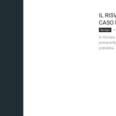
IL RI
CASO 
4
Europa
In Europa 
primaveril
potrebbe...