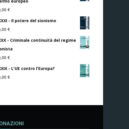
iarmo europeo
0,00
€
XXI - Il potere del sionismo
0,00
€
XXX - Criminale continuità del regime
ionista
0,00
€
XXIX - L'UE contro l'Europa?
0,00
€
ONAZIONI