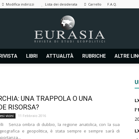
Modifica indirizzi
Lista dei desiderata
Carrello
F.A.Q.
RIVISTA
LIBRI
ATTUALITÀ
RUBRICHE
ALTRE LI
Eurasia
U
RCHIA: UNA TRAPPOLA O UNA
L
|
E RISORSA?
l'
11 Febbraio 2016
si vicini
2
lli Senza ombra di dubbio, la regione anatolica, con la sua
LX
à geografica e geopolitica, è stata sempre e sempre sarà di
mportanza...