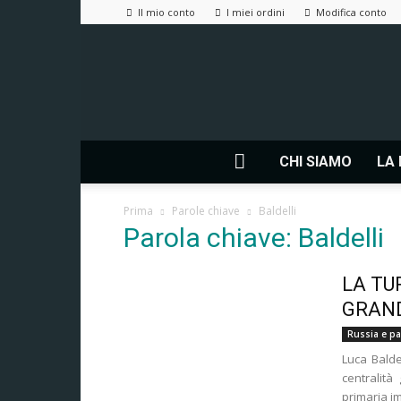
Il mio conto
I miei ordini
Modifica conto
CHI SIAMO
LA 
Prima
Parole chiave
Baldelli
Parola chiave: Baldelli
LA TU
GRAND
Russia e pae
Luca Balde
centralit
primaria i