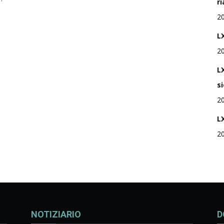
r
Rivista
2
LX
2
L
di
s
2
L
2
studi
geopolitici
NOTIZIARIO
D