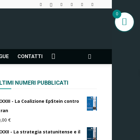
0
NGUE
CONTATTI
LTIMI NUMERI PUBBLICATI
XXXIII - La Coalizione Ep$tein contro
1ran
0,00
€
XXII - La strategia statunitense e il