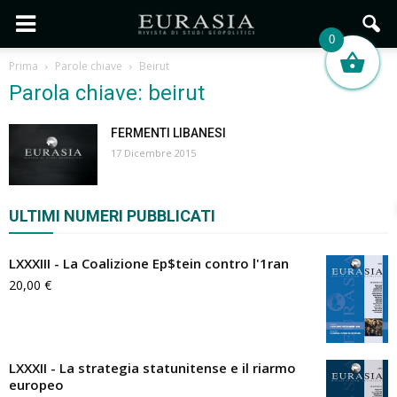
0
Prima
Parole chiave
Beirut
Parola chiave: beirut
FERMENTI LIBANESI
17 Dicembre 2015
ULTIMI NUMERI PUBBLICATI
LXXXIII - La Coalizione Ep$tein contro l'1ran
20,00
€
LXXXII - La strategia statunitense e il riarmo
europeo