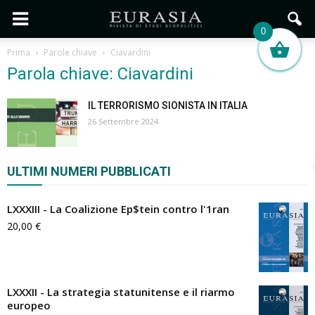
0
Prima
Parole chiave
Ciavardini
Parola chiave: Ciavardini
IL TERRORISMO SIONISTA IN ITALIA
26 Settembre 2024
ULTIMI NUMERI PUBBLICATI
LXXXIII - La Coalizione Ep$tein contro l'1ran
20,00
€
LXXXII - La strategia statunitense e il riarmo
europeo