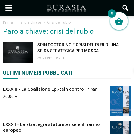
0
Prima
Parole chiave
Crisi del rublo
Parola chiave: crisi del rublo
SPIN DOCTORING E CRISI DEL RUBLO: UNA
SFIDA STRATEGICA PER MOSCA
25 Dicembre 2014
ULTIMI NUMERI PUBBLICATI
LXXXIII - La Coalizione Ep$tein contro l'1ran
20,00
€
LXXXII - La strategia statunitense e il riarmo
europeo