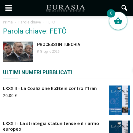
0
Prima
Parole chiave
FETÖ
Parola chiave: FETÖ
PROCESSI IN TURCHIA
8 Giugno 2026
ULTIMI NUMERI PUBBLICATI
LXXXIII - La Coalizione Ep$tein contro l'1ran
20,00
€
LXXXII - La strategia statunitense e il riarmo
europeo