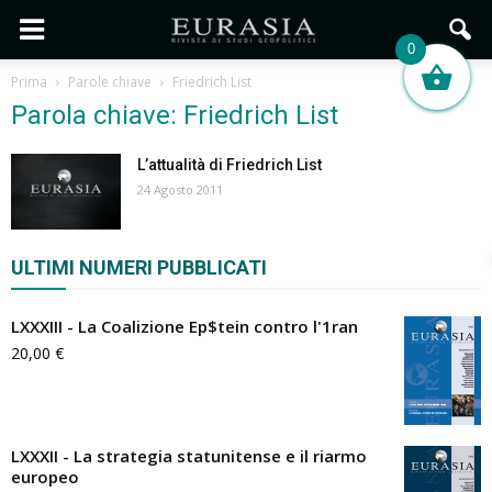
0
Prima
Parole chiave
Friedrich List
Parola chiave: Friedrich List
L’attualità di Friedrich List
24 Agosto 2011
ULTIMI NUMERI PUBBLICATI
LXXXIII - La Coalizione Ep$tein contro l'1ran
20,00
€
LXXXII - La strategia statunitense e il riarmo
europeo