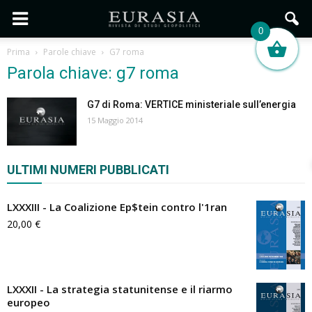
0
Prima
Parole chiave
G7 roma
Parola chiave: g7 roma
G7 di Roma: VERTICE ministeriale sull’energia
15 Maggio 2014
ULTIMI NUMERI PUBBLICATI
LXXXIII - La Coalizione Ep$tein contro l'1ran
20,00
€
LXXXII - La strategia statunitense e il riarmo
europeo