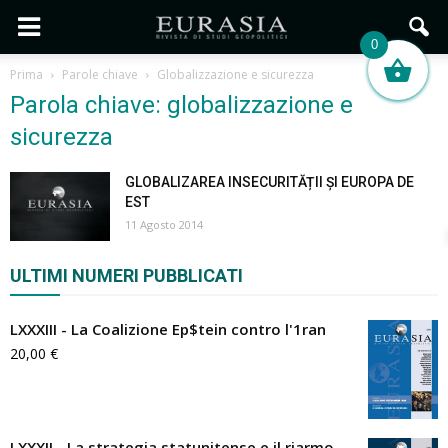
0
Prima
Parole chiave
Globalizzazione e sicurezza
Parola chiave: globalizzazione e
sicurezza
GLOBALIZAREA INSECURITĂȚII ȘI EUROPA DE
EST
11 Agosto 2014
ULTIMI NUMERI PUBBLICATI
LXXXIII - La Coalizione Ep$tein contro l'1ran
20,00
€
LXXXII - La strategia statunitense e il riarmo