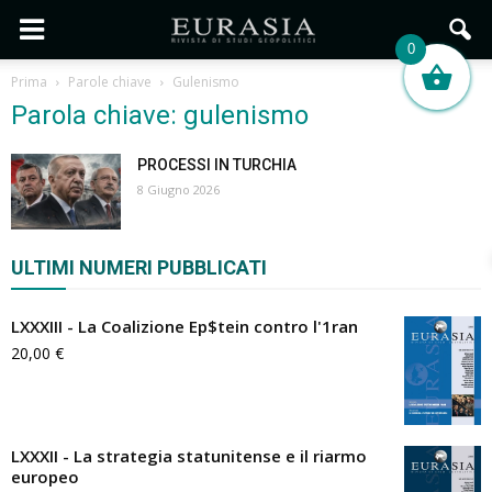
0
Prima
Parole chiave
Gulenismo
Parola chiave: gulenismo
PROCESSI IN TURCHIA
8 Giugno 2026
ULTIMI NUMERI PUBBLICATI
LXXXIII - La Coalizione Ep$tein contro l'1ran
20,00
€
LXXXII - La strategia statunitense e il riarmo
europeo