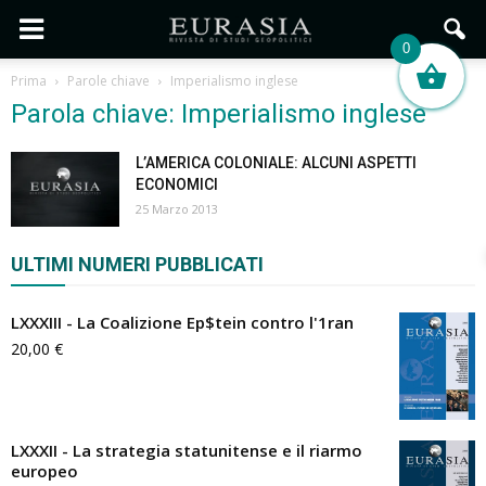
0
Prima
Parole chiave
Imperialismo inglese
Parola chiave: Imperialismo inglese
L’AMERICA COLONIALE: ALCUNI ASPETTI
ECONOMICI
25 Marzo 2013
ULTIMI NUMERI PUBBLICATI
LXXXIII - La Coalizione Ep$tein contro l'1ran
20,00
€
LXXXII - La strategia statunitense e il riarmo
europeo