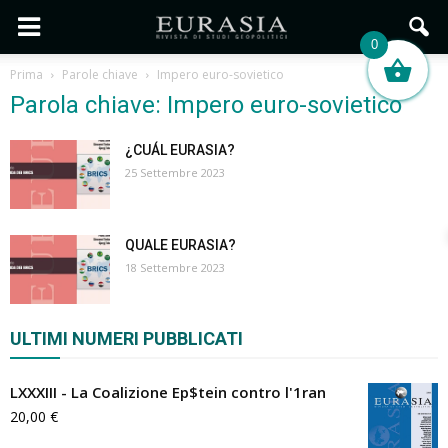
0
Prima
Parole chiave
Impero euro-sovietico
Parola chiave: Impero euro-sovietico
¿CUÁL EURASIA?
25 Settembre 2023
QUALE EURASIA?
18 Settembre 2023
ULTIMI NUMERI PUBBLICATI
LXXXIII - La Coalizione Ep$tein contro l'1ran
20,00
€