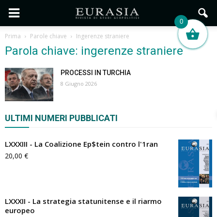
0
Prima
Parole chiave
Ingerenze straniere
Parola chiave: ingerenze straniere
PROCESSI IN TURCHIA
8 Giugno 2026
ULTIMI NUMERI PUBBLICATI
LXXXIII - La Coalizione Ep$tein contro l'1ran
20,00
€
LXXXII - La strategia statunitense e il riarmo
europeo