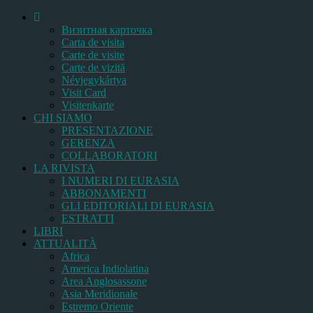
Bизитная карточка
Carta de visita
Carte de visite
Carte de vizită
Névjegykártya
Visit Card
Visitenkarte
CHI SIAMO
PRESENTAZIONE
GERENZA
COLLABORATORI
LA RIVISTA
I NUMERI DI EURASIA
ABBONAMENTI
GLI EDITORIALI DI EURASIA
ESTRATTI
LIBRI
ATTUALITÀ
Africa
America Indiolatina
Area Anglosassone
Asia Meridionale
Estremo Oriente