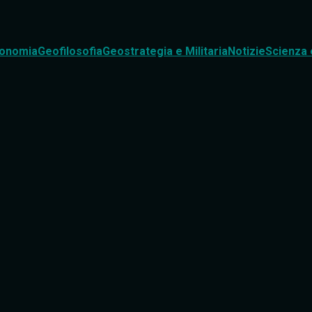
onomia
Geofilosofia
Geostrategia e Militaria
Notizie
Scienza 