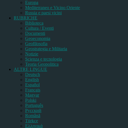
Europa
Mediterraneo e Vicino Oriente
Russia e paesi vicini
RUBRICHE
Biblioteca
Cultura / Eventi
Documenti
Geoeconomia
Geofilosofia
Geostrategia e Militaria
Notizie
Scienza e tecnologia
Teoria Geopolitica
ALTRE LINGUE
Deutsch
English
Español
Français
Magyar
Polski
Português
Pусский
Română
Türkçe
Ελληνικά