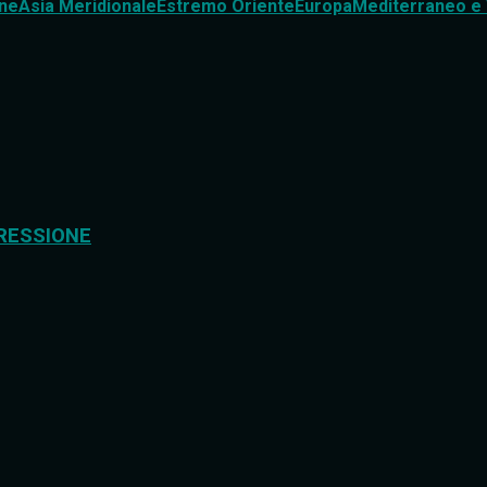
ne
Asia Meridionale
Estremo Oriente
Europa
Mediterraneo e 
RESSIONE