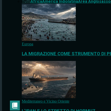
Tutti
Africa
America Indiolatina
Area Anglosasso
Europa
LA MIGRAZIONE COME STRUMENTO DI P
Mediterraneo e Vicino Oriente