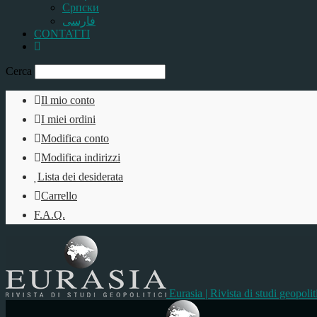
Српски
فارسی
CONTATTI
Cerca
Il mio conto
I miei ordini
Modifica conto
Modifica indirizzi
Lista dei desiderata
Carrello
F.A.Q.
Eurasia | Rivista di studi geopolit