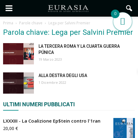
0
Prima
Parole chiave
Lega per Salvini Premier
Parola chiave: Lega per Salvini Premier
LA TERCERA ROMA Y LA CUARTA GUERRA
PÚNICA
19 Marzo 2023
ALLA DESTRA DEGLI USA
1 Dicembre 2022
ULTIMI NUMERI PUBBLICATI
LXXXIII - La Coalizione Ep$tein contro l'1ran
20,00
€