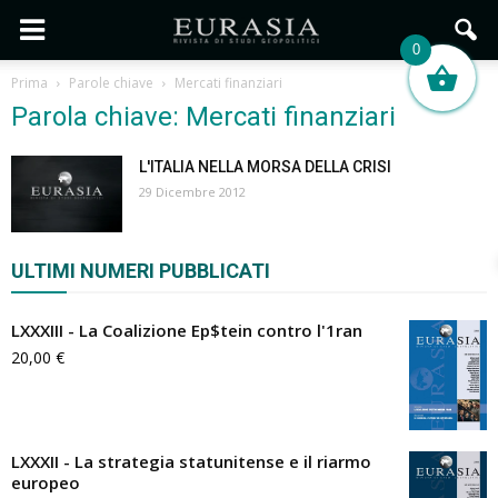
0
Prima
Parole chiave
Mercati finanziari
Parola chiave: Mercati finanziari
L'ITALIA NELLA MORSA DELLA CRISI
29 Dicembre 2012
ULTIMI NUMERI PUBBLICATI
LXXXIII - La Coalizione Ep$tein contro l'1ran
20,00
€
LXXXII - La strategia statunitense e il riarmo
europeo