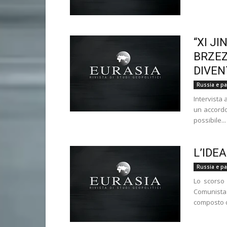
“XI JI
BRZEZ
DIVEN
Russia e pae
Intervista
un accordo
possibile...
L’IDE
Russia e pae
Lo scorso 
Comunista
composto d