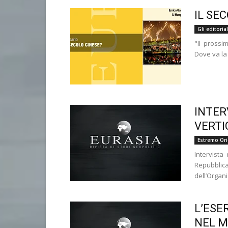
IL SE
Gli editoria
"Il prossim
Dove va la 
INTER
VERTI
Estremo Or
Intervista
Repubblic
dell’Organ
L’ESE
NEL 