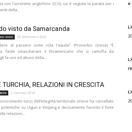
e
ta con l'acronimo anglofono SCO), cui è seguita la parata per i
Rivista
nti della...
L
do visto da Samarcanda
2
28 Settembre 2022
si vicini
di
dere al passero come vola l'aquila”. (Proverbio cinese) “È
a facile smascherare il filoamericano che si camuffa da
li fa uso ed abuso della...
L
r
studi
E TURCHIA, RELAZIONI IN CRESCITA
L
2 Gennaio 2014
iente
2
conoscimento turco dell’integrità territoriale cinese ha cancellato
 polemiche su Uiguri e Xinijang e decisamente favorito il forte
lle relazioni...
geopolitici