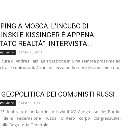
NPING A MOSCA: L’INCUBO DI
INSKI E KISSINGER È APPENA
TATO REALTÀ”. INTERVISTA...
23 Marzo 2013
si vicini
 a cura di Andrea Fais La situazione in Siria sembra prossima ad
 tra le controparti. Alcuni osservatori lo considerano come una
A GEOPOLITICA DEI COMUNISTI RUSSI
7 Marzo 2013
si vicini
25 febbraio è andato in archivio il XV Congresso del Partito
 della Federazione Russa. L’intero corpo congressuale,
alla Segreteria Generale,...