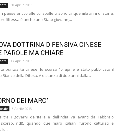
30 Aprile 2013
iente
n paese antico alle cui spalle ci sono cinquemila anni di storia.
 profili essa è anche uno Stato giovane,...
OVA DOTTRINA DIFENSIVA CINESE:
 PAROLE MA CHIARE
17 Aprile 2013
iente
ita puntualità cinese, lo scorso 15 aprile è stato pubblicato il
 Bianco della Difesa. A distanza di due anni dalla...
TORNO DEI MARO’
3 Aprile 2013
onale
 tra i governi dell’Italia e dell’India va avanti da Febbraio
o scorso, ndt), quando due marò italiani furono catturati e
lle...