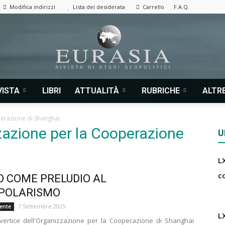
Modifica indirizzi
Lista dei desiderata
Carrello
F.A.Q.
VISTA
LIBRI
ATTUALITÀ
RUBRICHE
ALTRE
Eurasia
erazione di Shanghai
zazione per la Cooperazione
U
LX
|
c
O COME PRELUDIO AL
IPOLARISMO
7 Settembre 2025
iente
L
 vertice dell'Organizzazione per la Cooperazione di Shanghai