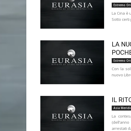
Estremo Or
La Cina è u
Sotto certi
LA NU
POCHE
Estremo Or
Con la sol
nuovo Libro
IL RI
Asia Meridi
La contesa
(dell’ann
arrestati da