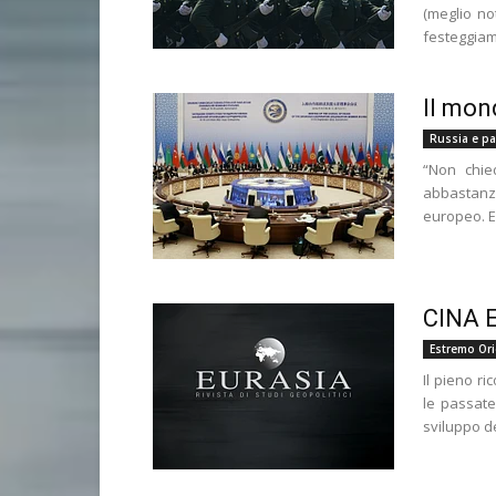
(meglio no
festeggiame
Il mon
Russia e pae
“Non chie
abbastanz
europeo. Eg
CINA 
Estremo Or
Il pieno ri
le passate
sviluppo de