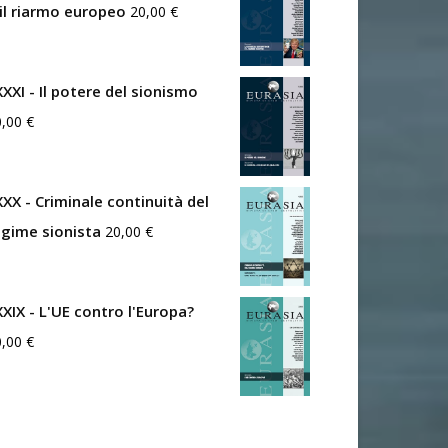
 il riarmo europeo
20,00
€
XXXI - Il potere del sionismo
0,00
€
XXX - Criminale continuità del
egime sionista
20,00
€
XXIX - L'UE contro l'Europa?
0,00
€