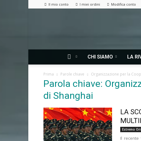
Il mio conto
I miei ordini
Modifica conto
CHI SIAMO
LA RI
Prima
Parole chiave
Organizzazione per la Coop
Parola chiave: Organiz
di Shanghai
LA SC
MULT
Estremo Or
Il recente