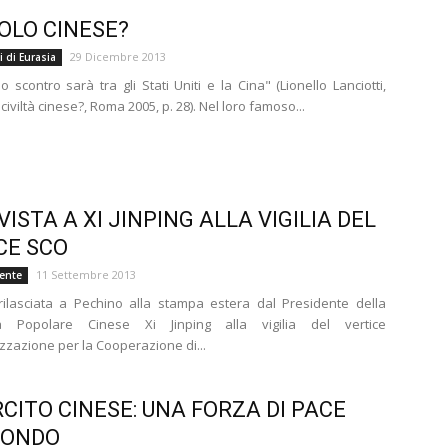
COLO CINESE?
29 Dicembre 2013
li di Eurasia
o scontro sarà tra gli Stati Uniti e la Cina" (Lionello Lanciotti,
civiltà cinese?, Roma 2005, p. 28). Nel loro famoso...
VISTA A XI JINPING ALLA VIGILIA DEL
CE SCO
11 Settembre 2013
iente
 rilasciata a Pechino alla stampa estera dal Presidente della
a Popolare Cinese Xi Jinping alla vigilia del vertice
izzazione per la Cooperazione di...
RCITO CINESE: UNA FORZA DI PACE
MONDO