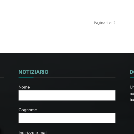
Pagina 1 di 2
NOTIZIARIO
D
Nome
Un
no
tu
Cognome
Indirizzo e-mail