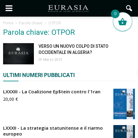
0
Prima
Parole chiave
OTPOR
Parola chiave: OTPOR
VERSO UN NUOVO COLPO DI STATO
OCCIDENTALE IN ALGERIA?
20 Marzo 2013
ULTIMI NUMERI PUBBLICATI
LXXXIII - La Coalizione Ep$tein contro l'1ran
20,00
€
LXXXII - La strategia statunitense e il riarmo
europeo