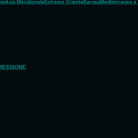
ne
Asia Meridionale
Estremo Oriente
Europa
Mediterraneo e 
RESSIONE