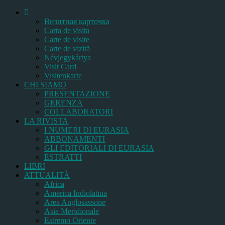
Bизитная карточка
Carta de visita
Carte de visite
Carte de vizită
Névjegykártya
Visit Card
Visitenkarte
CHI SIAMO
PRESENTAZIONE
GERENZA
COLLABORATORI
LA RIVISTA
I NUMERI DI EURASIA
ABBONAMENTI
GLI EDITORIALI DI EURASIA
ESTRATTI
LIBRI
ATTUALITÀ
Africa
America Indiolatina
Area Anglosassone
Asia Meridionale
Estremo Oriente