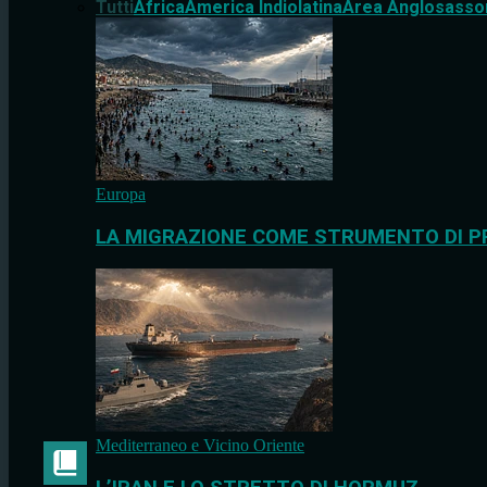
Tutti
Africa
America Indiolatina
Area Anglosasso
Europa
LA MIGRAZIONE COME STRUMENTO DI P
Mediterraneo e Vicino Oriente