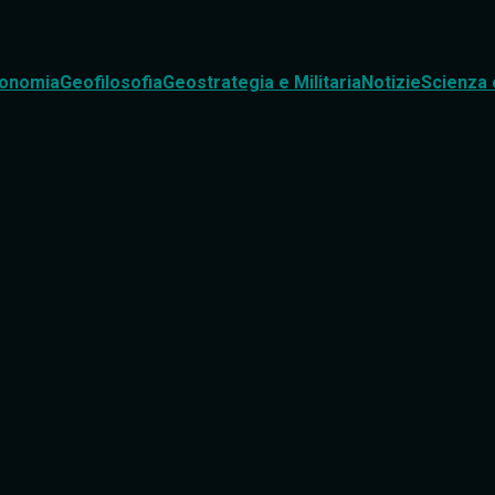
onomia
Geofilosofia
Geostrategia e Militaria
Notizie
Scienza 