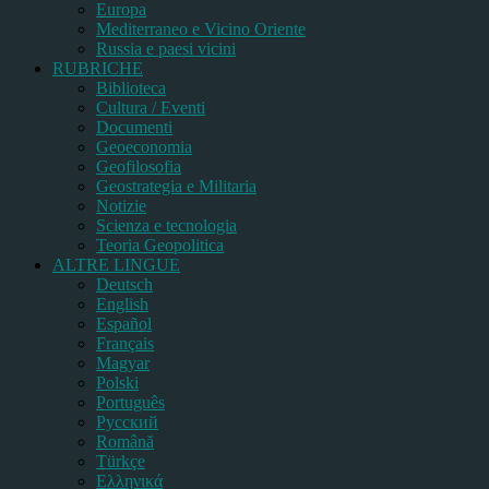
Europa
Mediterraneo e Vicino Oriente
Russia e paesi vicini
RUBRICHE
Biblioteca
Cultura / Eventi
Documenti
Geoeconomia
Geofilosofia
Geostrategia e Militaria
Notizie
Scienza e tecnologia
Teoria Geopolitica
ALTRE LINGUE
Deutsch
English
Español
Français
Magyar
Polski
Português
Pусский
Română
Türkçe
Ελληνικά