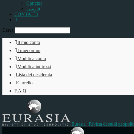
Српски
فارسی
CONTATTI
Cerca
Il mio conto
I miei ordini
Modifica conto
Modifica indirizzi
Lista dei desiderata
Carrello
F.A.Q.
Eurasia | Rivista di studi geopolit