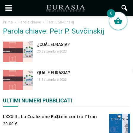
0
Prima
Parole chiave
Pëtr P. Suvčinskij
Parola chiave: Pëtr P. Suvčinskij
¿CUÁL EURASIA?
25 Settembre 2023
QUALE EURASIA?
18 Settembre 2023
ULTIMI NUMERI PUBBLICATI
LXXXIII - La Coalizione Ep$tein contro l'1ran
20,00
€