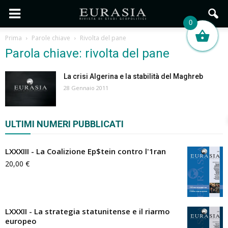
0
Prima
Parole chiave
Rivolta del pane
Parola chiave: rivolta del pane
La crisi Algerina e la stabilità del Maghreb
28 Gennaio 2011
ULTIMI NUMERI PUBBLICATI
LXXXIII - La Coalizione Ep$tein contro l'1ran
20,00
€
LXXXII - La strategia statunitense e il riarmo
europeo