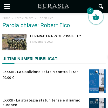
0
Prima
Parole chiave
Robert Fico
Parola chiave: Robert Fico
UCRAINA: UNA PACE POSSIBILE?
8 Novembre 2023
ULTIMI NUMERI PUBBLICATI
LXXXIII - La Coalizione Ep$tein contro l'1ran
20,00
€
LXXXII - La strategia statunitense e il riarmo
europeo