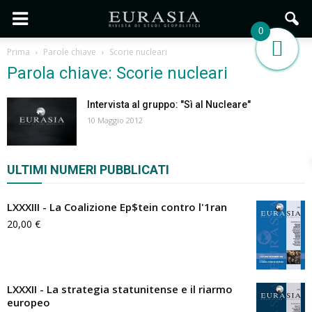
0
Prima
Parole chiave
Scorie nucleari
Parola chiave: Scorie nucleari
Intervista al gruppo: "Sì al Nucleare"
10 Maggio 2012
ULTIMI NUMERI PUBBLICATI
LXXXIII - La Coalizione Ep$tein contro l'1ran
20,00
€
LXXXII - La strategia statunitense e il riarmo
europeo