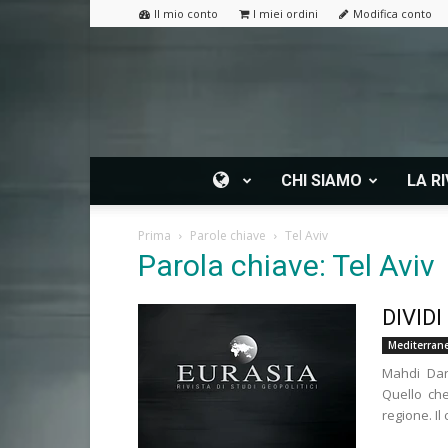
Il mio conto
I miei ordini
Modifica conto
CHI SIAMO
LA RI
Prima
Parole chiave
Tel Aviv
Parola chiave: Tel Aviv
DIVIDI
Mediterrane
Mahdi Dar
Quello che
regione. Il 