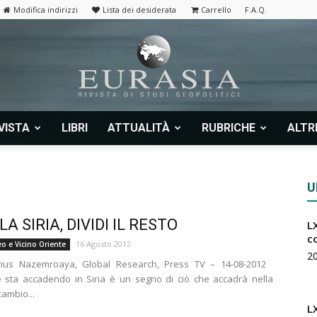
Modifica indirizzi
Lista dei desiderata
Carrello
F.A.Q.
VISTA
LIBRI
ATTUALITÀ
RUBRICHE
ALTR
Eurasia
U
 LA SIRIA, DIVIDI IL RESTO
LX
|
c
16 Agosto 2012
o e Vicino Oriente
2
ius Nazemroaya, Global Research, Press TV – 14-08-2012
 sta accadendo in Siria è un segno di ciò che accadrà nella
cambio...
L