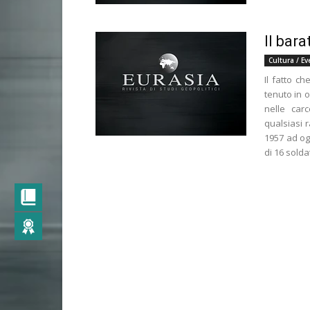
Il bar
Cultura / Ev
Il fatto c
tenuto in 
nelle carc
qualsiasi r
1957 ad ogg
di 16 solda