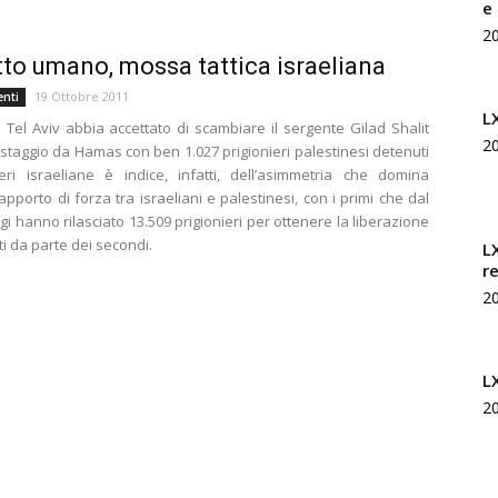
e
Rivista
2
atto umano, mossa tattica israeliana
19 Ottobre 2011
enti
L
he Tel Aviv abbia accettato di scambiare il sergente Gilad Shalit
2
ostaggio da Hamas con ben 1.027 prigionieri palestinesi detenuti
di
eri israeliane è indice, infatti, dell’asimmetria che domina
apporto di forza tra israeliani e palestinesi, con i primi che dal
i hanno rilasciato 13.509 prigionieri per ottenere la liberazione
ti da parte dei secondi.
L
r
2
studi
L
2
geopolitici