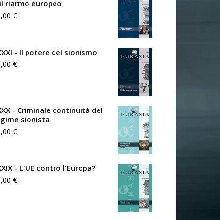
 il riarmo europeo
0,00
€
XXXI - Il potere del sionismo
0,00
€
XXX - Criminale continuità del
egime sionista
0,00
€
XXIX - L'UE contro l'Europa?
0,00
€