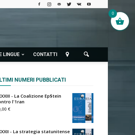
0
E LINGUE
CONTATTI
LTIMI NUMERI PUBBLICATI
XXIII - La Coalizione Ep$tein
ontro l'1ran
0,00
€
XXXII - La strategia statunitense