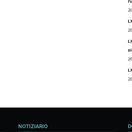
r
Rivista
2
LX
2
L
di
s
2
L
2
studi
geopolitici
NOTIZIARIO
D