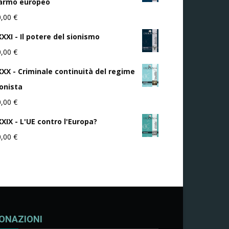
iarmo europeo
0,00
€
XXI - Il potere del sionismo
0,00
€
XXX - Criminale continuità del regime
ionista
0,00
€
XXIX - L'UE contro l'Europa?
0,00
€
ONAZIONI