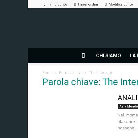
Il mio conto
I miei ordini
Modifica conto
CHI SIAMO
LA 
Prima
Parole chiave
The Intercept
Parola chiave: The Inte
ANALI
Asia Meridi
Nel momen
rilasciare 
possono...