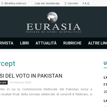
Modifica indirizzi
Lista dei desiderata
Carrello
F.A.Q.
RIVISTA
LIBRI
ATTUALITÀ
RUBRICHE
ALTRE LI
Eurasia
rcept
U
SI DEL VOTO IN PAKISTAN
L
|
14 Febbraio 2024
onale
l'
to in cui la Commissione Elettorale del Pakistan inizia a
2
i risultati finali della tornata elettorale di venerdì 8 febbraio, si
LX