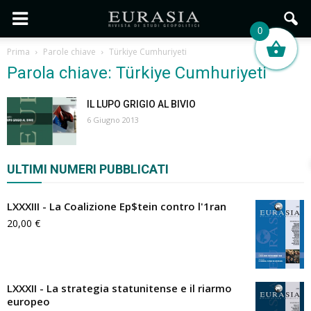
0
Prima
Parole chiave
Türkiye Cumhuriyeti
Parola chiave: Türkiye Cumhuriyeti
IL LUPO GRIGIO AL BIVIO
6 Giugno 2013
ULTIMI NUMERI PUBBLICATI
LXXXIII - La Coalizione Ep$tein contro l'1ran
20,00
€
LXXXII - La strategia statunitense e il riarmo
europeo