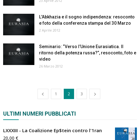
23 Aprile 2012
L'Abkhazia e il sogno indipendenza: resoconto
e foto della conferenza stampa del 30 Marzo
2 Aprile 2012
Seminario: “Verso l’Unione Eurasiatica. Il
ritorno della potenza russa?”, resoconto, foto e
video
26 Marzo 2012
1
2
3
ULTIMI NUMERI PUBBLICATI
LXXXIII - La Coalizione Ep$tein contro l'1ran
20,00
€