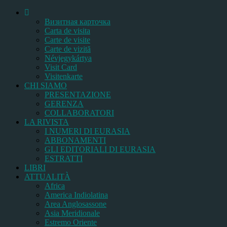
Bизитная карточка
Carta de visita
Carte de visite
Carte de vizită
Névjegykártya
Visit Card
Visitenkarte
CHI SIAMO
PRESENTAZIONE
GERENZA
COLLABORATORI
LA RIVISTA
I NUMERI DI EURASIA
ABBONAMENTI
GLI EDITORIALI DI EURASIA
ESTRATTI
LIBRI
ATTUALITÀ
Africa
America Indiolatina
Area Anglosassone
Asia Meridionale
Estremo Oriente