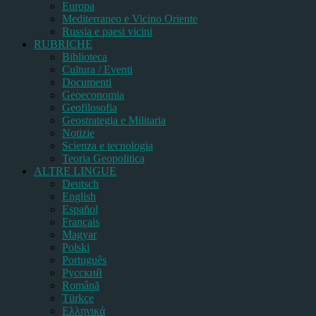
Europa
Mediterraneo e Vicino Oriente
Russia e paesi vicini
RUBRICHE
Biblioteca
Cultura / Eventi
Documenti
Geoeconomia
Geofilosofia
Geostrategia e Militaria
Notizie
Scienza e tecnologia
Teoria Geopolitica
ALTRE LINGUE
Deutsch
English
Español
Français
Magyar
Polski
Português
Pусский
Română
Türkçe
Ελληνικά