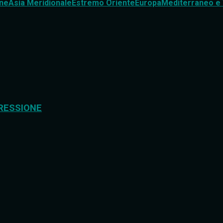
ne
Asia Meridionale
Estremo Oriente
Europa
Mediterraneo e 
RESSIONE