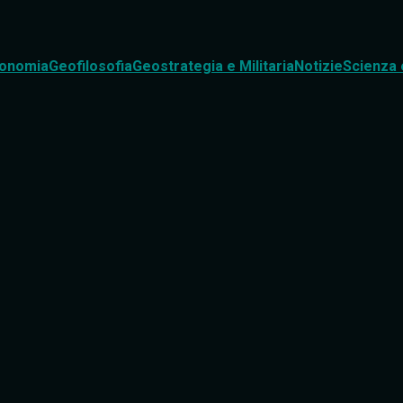
onomia
Geofilosofia
Geostrategia e Militaria
Notizie
Scienza 