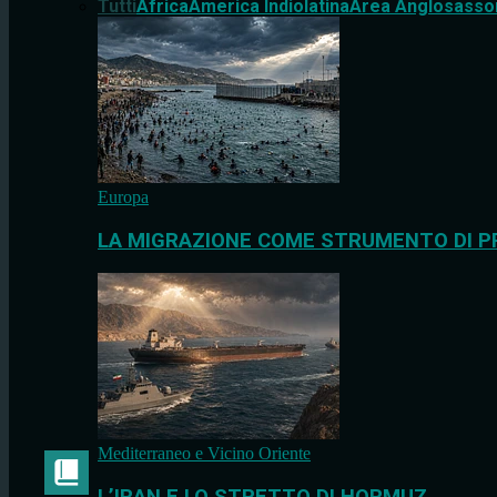
Tutti
Africa
America Indiolatina
Area Anglosasso
Europa
LA MIGRAZIONE COME STRUMENTO DI P
Mediterraneo e Vicino Oriente