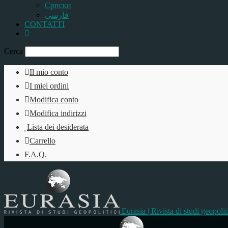
Српски
فارسی
CONTATTI
Cerca
Il mio conto
I miei ordini
Modifica conto
Modifica indirizzi
Lista dei desiderata
Carrello
F.A.Q.
Eurasia | Rivista di studi geopolit