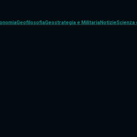
onomia
Geofilosofia
Geostrategia e Militaria
Notizie
Scienza 