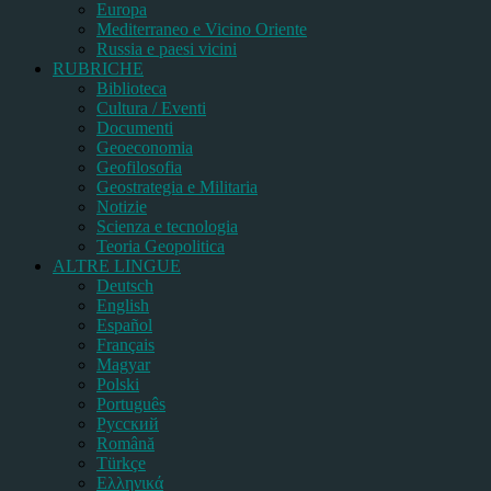
Europa
Mediterraneo e Vicino Oriente
Russia e paesi vicini
RUBRICHE
Biblioteca
Cultura / Eventi
Documenti
Geoeconomia
Geofilosofia
Geostrategia e Militaria
Notizie
Scienza e tecnologia
Teoria Geopolitica
ALTRE LINGUE
Deutsch
English
Español
Français
Magyar
Polski
Português
Pусский
Română
Türkçe
Ελληνικά