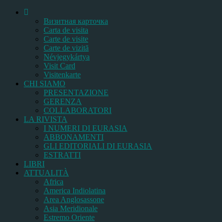
Bизитная карточка
Carta de visita
Carte de visite
Carte de vizită
Névjegykártya
Visit Card
Visitenkarte
CHI SIAMO
PRESENTAZIONE
GERENZA
COLLABORATORI
LA RIVISTA
I NUMERI DI EURASIA
ABBONAMENTI
GLI EDITORIALI DI EURASIA
ESTRATTI
LIBRI
ATTUALITÀ
Africa
America Indiolatina
Area Anglosassone
Asia Meridionale
Estremo Oriente