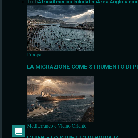
Tutti
Africa
America Indiolatina
Area Anglosasso
Europa
LA MIGRAZIONE COME STRUMENTO DI P
Mediterraneo e Vicino Oriente