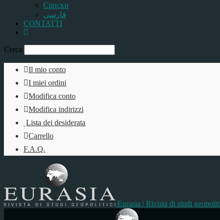
Српски
فارسی
CONTATTI
Cerca
Il mio conto
I miei ordini
Modifica conto
Modifica indirizzi
Lista dei desiderata
Carrello
F.A.Q.
Eurasia | Rivista di studi geopolit