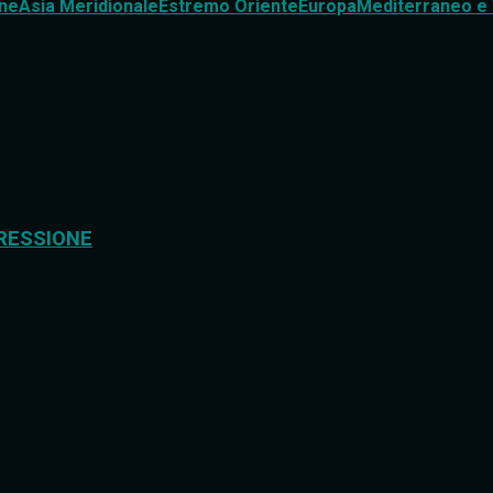
ne
Asia Meridionale
Estremo Oriente
Europa
Mediterraneo e 
RESSIONE