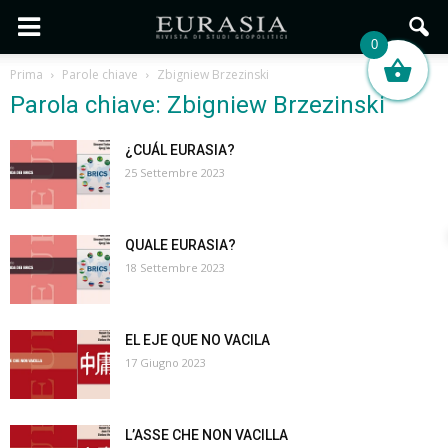
0
Prima
Parole chiave
Zbigniew Brzezinski
Parola chiave: Zbigniew Brzezinski
¿CUÁL EURASIA?
25 Settembre 2023
QUALE EURASIA?
18 Settembre 2023
EL EJE QUE NO VACILA
17 Giugno 2023
L’ASSE CHE NON VACILLA