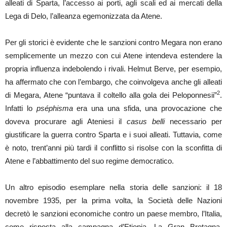
alleati di Sparta, l’accesso ai porti, agli scali ed ai mercati della
Lega di Delo, l’alleanza egemonizzata da Atene.
Per gli storici è evidente che le sanzioni contro Megara non erano
semplicemente un mezzo con cui Atene intendeva estendere la
propria influenza indebolendo i rivali. Helmut Berve, per esempio,
ha affermato che con l’embargo, che coinvolgeva anche gli alleati
2
di Megara, Atene “puntava il coltello alla gola dei Peloponnesii”
.
Infatti lo
pséphisma
era una una sfida, una provocazione che
doveva procurare agli Ateniesi il
casus belli
necessario per
giustificare la guerra contro Sparta e i suoi alleati. Tuttavia, come
è noto, trent’anni più tardi il conflitto si risolse con la sconfitta di
Atene e l’abbattimento del suo regime democratico.
Un altro episodio esemplare nella storia delle sanzioni: il 18
novembre 1935, per la prima volta, la Società delle Nazioni
decretò le sanzioni economiche contro un paese membro, l’Italia,
come risposta alla campagna d’Etiopia. La Gran Bretagna,