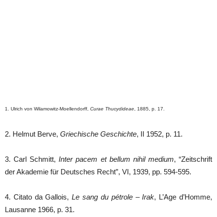
1. Ulrich von Wilamowitz-Moellendorff,
Curae Thucydideae
, 1885, p. 17.
2. Helmut Berve,
Griechische Geschichte
, II 1952, p. 11.
3. Carl Schmitt,
Inter pacem et bellum nihil medium
, “Zeitschrift
der Akademie für Deutsches Recht”, VI, 1939, pp. 594-595.
4. Citato da Gallois,
Le sang du pétrole – Irak
, L’Age d’Homme,
Lausanne 1966, p. 31.