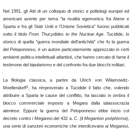
Nel 1991, gli Atti di un colloquio di storici e politologi europei ed
americani avente per tema “la rivalità egemonica fra Atene e
Sparta e fra gli Stati Uniti e l’Unione Sovietica” furono pubblicati
sotto il titolo
From Thucydides to the Nuclear Age
. Tucidide, lo
storico di quella “guerra mondiale dell’antichità” che fu la guerra
del Peloponneso, è un autore particolarmente apprezzato in certi
ambienti politico-intellettuali atlantisti, che hanno cercato di farne il
testimone del bipolarismo e del confronto fra due blocchi militari.
La filologia classica, a partire da Ulrich von Wilamowitz-
1
Moellendorff
, ha rimproverato a Tucidide il fatto che, volendo
attribuire a Sparta le cause del conflitto, ha lasciato in ombra il
blocco commerciale imposto a Megara dalla talassocrazia
ateniese. Eppure la guerra del Peloponneso ebbe inizio col
decreto contro i Megaresi del 432 a. C. (il
Megaréon pséphisma
),
una serie di sanzioni economiche che interdicevano ai Megaresi,