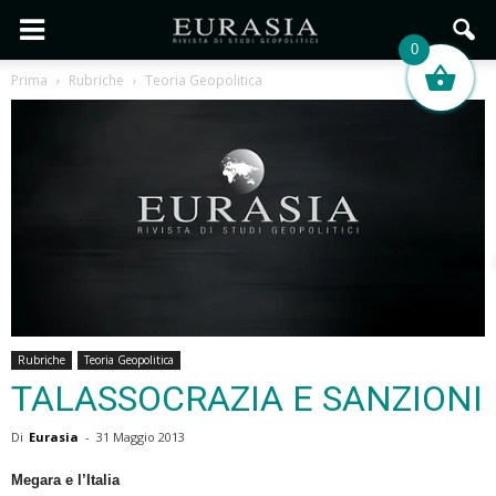
0
Prima
Rubriche
Teoria Geopolitica
Rubriche
Teoria Geopolitica
TALASSOCRAZIA E SANZIONI
Di
Eurasia
-
31 Maggio 2013
Megara e l’Italia