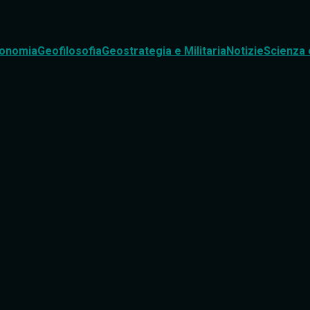
onomia
Geofilosofia
Geostrategia e Militaria
Notizie
Scienza 