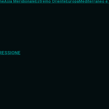
ne
Asia Meridionale
Estremo Oriente
Europa
Mediterraneo e 
RESSIONE