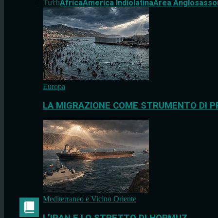
Tutti
Africa
America Indiolatina
Area Anglosasso
Europa
LA MIGRAZIONE COME STRUMENTO DI P
Mediterraneo e Vicino Oriente