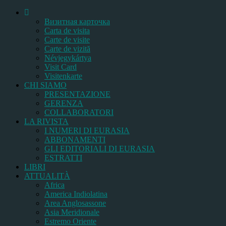
Bизитная карточка
Carta de visita
Carte de visite
Carte de vizită
Névjegykártya
Visit Card
Visitenkarte
CHI SIAMO
PRESENTAZIONE
GERENZA
COLLABORATORI
LA RIVISTA
I NUMERI DI EURASIA
ABBONAMENTI
GLI EDITORIALI DI EURASIA
ESTRATTI
LIBRI
ATTUALITÀ
Africa
America Indiolatina
Area Anglosassone
Asia Meridionale
Estremo Oriente