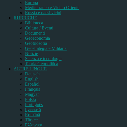
Europa
Mediterraneo e Vicino Oriente
Russia e paesi vicini
RUBRICHE
Biblioteca
Cultura / Eventi
Documenti
Geoeconomia
Geofilosofia
Geostrategia e Militaria
Notizie
Scienza e tecnologia
Teoria Geopolitica
ALTRE LINGUE
Deutsch
English
Español
Français
Magyar
Polski
Português
Pусский
Română
Türkçe
Ελληνικά