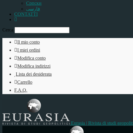
Српски
فارسی
CONTATTI
Cerca
Il mio conto
I miei ordini
Modifica conto
Modifica indirizzi
Lista dei desiderata
Carrello
F.A.Q.
Eurasia | Rivista di studi geopolit