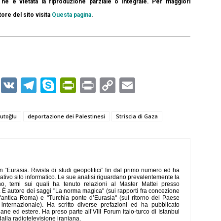
ne è vietata la riproduzione parziale o integrale. Per maggiori
tore del sito visita
Questa pagina
.
er
r
kedIn
WhatsApp
VK
Telegram
Skype
PrintFriendly
Print
Copy
Email
Link
utoğlu
deportazione dei Palestinesi
Striscia di Gaza
 “Eurasia. Rivista di studi geopolitici” fin dal primo numero ed ha
relativo sito informatico. Le sue analisi riguardano prevalentemente la
o, temi sui quali ha tenuto relazioni al Master Mattei presso
e. È autore dei saggi "La norma magica" (sui rapporti fra concezione
ell'antica Roma) e "Turchia ponte d’Eurasia" (sul ritorno del Paese
nternazionale). Ha scritto diverse prefazioni ed ha pubblicato
liane ed estere. Ha preso parte all’VIII Forum italo-turco di Istanbul
 dalla radiotelevisione iraniana.