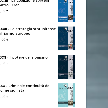
XXIII - La Coalizione Ep$tein
ontro l'1ran
0,00
€
XXXII - La strategia statunitense
 il riarmo europeo
0,00
€
XXXI - Il potere del sionismo
0,00
€
XXX - Criminale continuità del
egime sionista
0,00
€