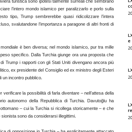
LX
riviera turistica sono ipotesi talmente surreali che sembrano
c
iare l’intero mondo islamico per paralizzarlo e porlo sulla
2
esto tipo, Trump sembrerebbe quasi ridicolizzare l’intera
cluso, svalutandone l’importanza a paragone di altri fronti di
L
e
 mondiale è ben diversa; nel mondo islamico, pur tra mille
2
 peso specifico. Dalla Turchia giunge ora una proposta che
di Trump i rapporti con gli Stati Uniti divengano ancora più
L
litico, ex presidente del Consiglio ed ex ministro degli Esteri
2
i un incontro pubblico.
 verificare la possibilità di farla diventare – nell’attesa della
itorio autonomo della Repubblica di Turchia. Davutoğlu ha
L
ottomano – cui la Turchia si ricollega storicamente – e che
r
sionista sono da considerarsi illegittimi.
2
litica di opposizione in Turchia – ha esplicitamente attaccato