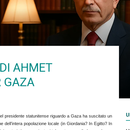
Rivista
di
DI AHMET
 GAZA
studi
U
el presidente statunitense riguardo a Gaza ha suscitato un
geopolitici
dell’intera popolazione locale (in Giordania? In Egitto? In