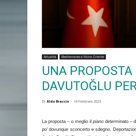
Attualità
Mediterraneo e Vicino Oriente
UNA PROPOSTA 
DAVUTOĞLU PER
Di
Aldo Braccio
-
14 Febbraio 2025
La proposta – o meglio il
piano
determinato – d
po’ dovunque sconcerto e sdegno. Deportazione 