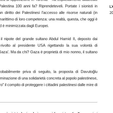
L
n Palestina 100 anni fa? Riprendeteveli. Portate i sionisti in
2
iritto dei Palestinesi l’accesso alle risorse naturali (in
o marittimo di loro competenza: una realtà, questa, che oggi è
d è minimizzata dagli Europei.
il nipote del grande sultano Abdul Hamid II, deposto dai
ivolto al presidente USA rigettando la sua volontà di
aza’. Ma da chi? Gaza è proprietà di mio nonno, il sultano
obabilmente priva di seguito, la proposta di Davutoğlu
minazione di una solidarietà concreta al popolo palestinese,
 il compito di proteggere i cittadini palestinesi dalle mire di