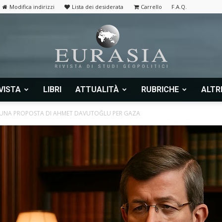
Modifica indirizzi
Lista dei desiderata
Carrello
F.A.Q.
VISTA
LIBRI
ATTUALITÀ
RUBRICHE
ALTR
Eurasia
UNA PROPOSTA DI AHMET DAVUTOĞLU PER GAZA
|