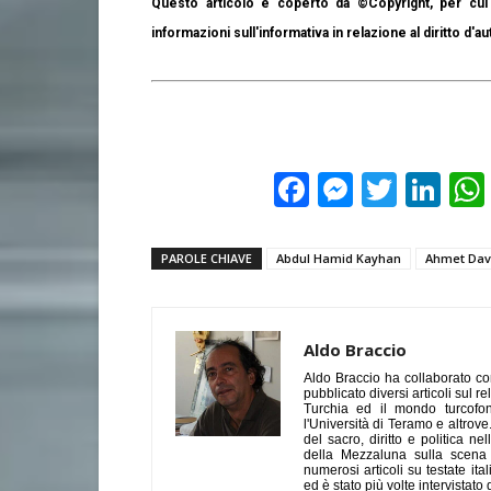
Questo articolo è coperto da ©Copyright, per cui 
informazioni sull'informativa in relazione al diritto d'au
Facebook
Messeng
Twitte
Lin
PAROLE CHIAVE
Abdul Hamid Kayhan
Ahmet Dav
Aldo Braccio
Aldo Braccio ha collaborato con
pubblicato diversi articoli sul 
Turchia ed il mondo turcofon
l'Università di Teramo e altrov
del sacro, diritto e politica n
della Mezzaluna sulla scena i
numerosi articoli su testate ita
ed è stato più volte intervistato