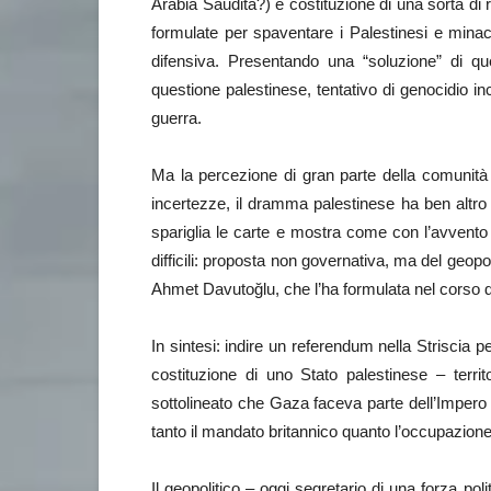
Arabia Saudita?) e costituzione di una sorta di 
formulate per spaventare i Palestinesi e minacc
difensiva. Presentando una “soluzione” di qu
questione palestinese, tentativo di genocidio in
guerra.
Ma la percezione di gran parte della comunità
incertezze, il dramma palestinese ha ben altro
spariglia le carte e mostra come con l’avvento 
difficili: proposta non governativa, ma del geopo
Ahmet Davutoğlu, che l’ha formulata nel corso d
In sintesi: indire un referendum nella Striscia per
costituzione di uno Stato palestinese – terr
sottolineato che Gaza faceva parte dell’Impero 
tanto il mandato britannico quanto l’occupazione 
Il geopolitico – oggi segretario di una forza po