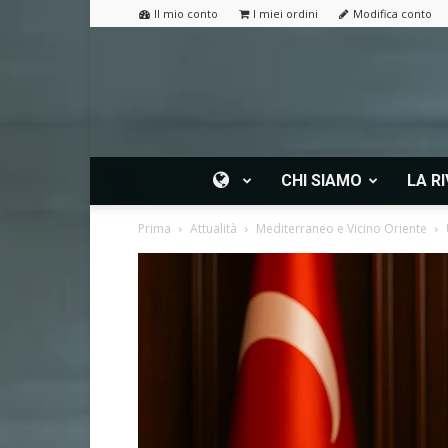
Il mio conto
I miei ordini
Modifica conto
CHI SIAMO
LA RI
Prima
Attualità
Mediterraneo e Vicino Oriente