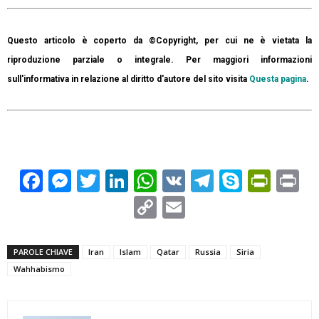
Questo articolo è coperto da ©Copyright, per cui ne è vietata la
riproduzione parziale o integrale. Per maggiori informazioni
sull'informativa in relazione al diritto d'autore del sito visita
Questa pagina
.
Facebook
Messenger
Twitter
LinkedIn
WhatsApp
VK
Telegram
Skype
Prin
Pr
Copy
Email
Link
PAROLE CHIAVE
Iran
Islam
Qatar
Russia
Siria
Wahhabismo