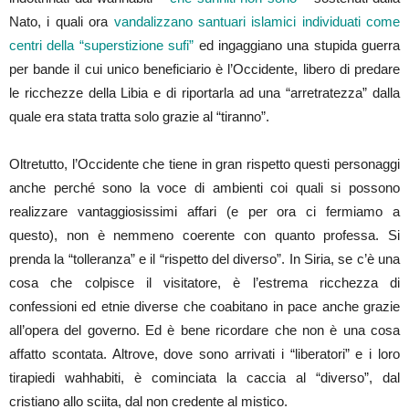
Nato, i quali ora
vandalizzano santuari islamici individuati come
centri della “superstizione sufi”
ed ingaggiano una stupida guerra
per bande il cui unico beneficiario è l’Occidente, libero di predare
le ricchezze della Libia e di riportarla ad una “arretratezza” dalla
quale era stata tratta solo grazie al “tiranno”.
Oltretutto, l’Occidente che tiene in gran rispetto questi personaggi
anche perché sono la voce di ambienti coi quali si possono
realizzare vantaggiosissimi affari (e per ora ci fermiamo a
questo), non è nemmeno coerente con quanto professa. Si
prenda la “tolleranza” e il “rispetto del diverso”. In Siria, se c’è una
cosa che colpisce il visitatore, è l’estrema ricchezza di
confessioni ed etnie diverse che coabitano in pace anche grazie
all’opera del governo. Ed è bene ricordare che non è una cosa
affatto scontata. Altrove, dove sono arrivati i “liberatori” e i loro
tirapiedi wahhabiti, è cominciata la caccia al “diverso”, dal
cristiano allo sciita, dal non credente al mistico.