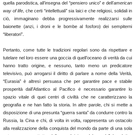
quella parodistica, all’insegna del “pensiero unico” e dell’
american
way of life
, che certi “intellettuali” sia laici e che religiosi, solidali in
ciò, immaginano debba progressivamente realizzarsi sulle
baionette (anzi, i droni e le bombe al fosforo) dei sempiterni
“liberatori”.
Pertanto, come tutte le tradizioni regolari sono da rispettare e
tutelare nel loro essere una goccia di quell’oceano di verità da cui
hanno tratto origine, e nessuno, tanto meno un predicatore
televisivo, può arrogarsi il diritto di parlare a nome della Verità,
“Eurasia” è altresì persuasa che per garantire pace e stabile
prosperità dall’Atlantico al Pacifico è necessario garantire lo
spazio vitale di quei centri di civiltà che ne caratterizzano la
geografia e ne han fatto la storia. In altre parole, chi si mette a
disposizione di una presunta “guerra santa” da condurre contro la
Russia, la Cina e chi, di volta in volta, rappresenta un ostacolo
alla realizzazione della conquista del mondo da parte di una sola