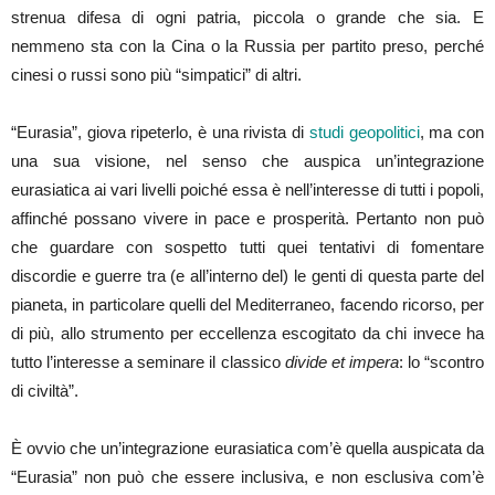
strenua difesa di ogni patria, piccola o grande che sia. E
nemmeno sta con la Cina o la Russia per partito preso, perché
cinesi o russi sono più “simpatici” di altri.
“Eurasia”, giova ripeterlo, è una rivista di
studi geopolitici
, ma con
una sua visione, nel senso che auspica un’integrazione
eurasiatica ai vari livelli poiché essa è nell’interesse di tutti i popoli,
affinché possano vivere in pace e prosperità. Pertanto non può
che guardare con sospetto tutti quei tentativi di fomentare
discordie e guerre tra (e all’interno del) le genti di questa parte del
pianeta, in particolare quelli del Mediterraneo, facendo ricorso, per
di più, allo strumento per eccellenza escogitato da chi invece ha
tutto l’interesse a seminare il classico
divide et impera
: lo “scontro
di civiltà”.
È ovvio che un’integrazione eurasiatica com’è quella auspicata da
“Eurasia” non può che essere inclusiva, e non esclusiva com’è