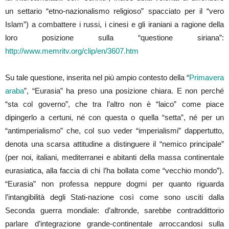
un settario “etno-nazionalismo religioso” spacciato per il “vero
Islam”) a combattere i russi, i cinesi e gli iraniani a ragione della
loro posizione sulla “questione siriana”:
http://www.memritv.org/clip/en/3607.htm
Su tale questione, inserita nel più ampio contesto della “
Primavera
araba
”, “Eurasia” ha preso una posizione chiara. E non perché
“sta col governo”, che tra l’altro non è “laico” come piace
dipingerlo a certuni, né con questa o quella “setta”, né per un
“antimperialismo” che, col suo veder “imperialismi” dappertutto,
denota una scarsa attitudine a distinguere il “nemico principale”
(per noi, italiani, mediterranei e abitanti della massa continentale
eurasiatica, alla faccia di chi l’ha bollata come “vecchio mondo”).
“Eurasia” non professa neppure dogmi per quanto riguarda
l’intangibilità degli Stati-nazione così come sono usciti dalla
Seconda guerra mondiale: d’altronde, sarebbe contraddittorio
parlare d’integrazione grande-continentale arroccandosi sulla