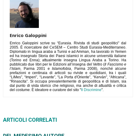
Enrico Galoppini
Enrico Galoppini scrive su “Eurasia. Rivista di studi geopolitici” dal
2005. È ricercatore del CeSEM – Centro Studi Eurasia-Mediterraneo.
Diplomato in lingua araba a Tunisi e ad Amman, ha lavorato in Yemen
ed ha insegnato Storia dei Paesi islamici in alcune università italiane
(Torino ed Enna); attualmente insegna Lingua Araba a Torino. Ha
pubblicato due libri per le Edizioni all’insegna del Veltro (
Il Fascismo e
l’Islam
, Parma 2001 e
Islamofobia
, Parma 2008), nonché alcune
prefazioni e centinaia di articoli su riviste e quotidiani, tra i quali
“LiMes”, “Imperi”, “Levante”, “La Porta d'Oriente”, “Kervàn”, “Africana”,
“Rinascita”. Si occupa prevalentemente di geopolitica e di Islam, sia
dal punto di vista storico che religioso, ma anche di attualità e critica
del costume. È ideatore e curatore del sito "
Il Discrimine
".
ARTICOLI CORRELATI
DEL MEDESIMO AUTORE