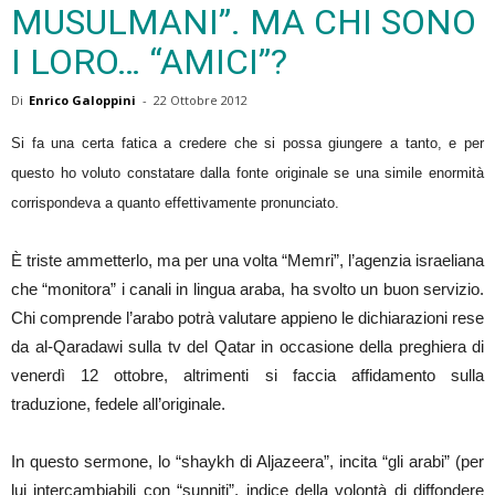
MUSULMANI”. MA CHI SONO
I LORO… “AMICI”?
Di
Enrico Galoppini
-
22 Ottobre 2012
Si fa una certa fatica a credere che si possa giungere a tanto, e per
questo ho voluto constatare dalla fonte originale se una simile enormità
corrispondeva a quanto effettivamente pronunciato.
È triste ammetterlo, ma per una volta “Memri”, l’agenzia israeliana
che “monitora” i canali in lingua araba, ha svolto un buon servizio.
Chi comprende l’arabo potrà valutare appieno le dichiarazioni rese
da al-Qaradawi sulla tv del Qatar in occasione della preghiera di
venerdì 12 ottobre, altrimenti si faccia affidamento sulla
traduzione, fedele all’originale.
In questo sermone, lo “shaykh di Aljazeera”, incita “gli arabi” (per
lui intercambiabili con “sunniti”, indice della volontà di diffondere