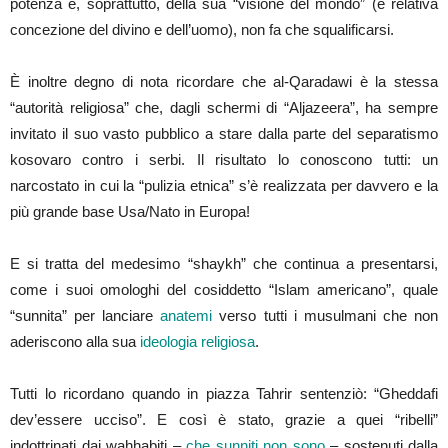
potenza e, soprattutto, della sua “visione del mondo” (e relativa
concezione del divino e dell’uomo), non fa che squalificarsi.
È inoltre degno di nota ricordare che al-Qaradawi è la stessa
“autorità religiosa” che, dagli schermi di “Aljazeera”, ha sempre
invitato il suo vasto pubblico a stare dalla parte del separatismo
kosovaro contro i serbi. Il risultato lo conoscono tutti: un
narcostato in cui la “pulizia etnica” s’è realizzata per davvero e la
più grande base Usa/Nato in Europa!
E si tratta del medesimo “shaykh” che continua a presentarsi,
come i suoi omologhi del cosiddetto “Islam americano”, quale
“sunnita” per lanciare
anatemi
verso tutti i musulmani che non
aderiscono alla sua
ideologia religiosa
.
Tutti lo ricordano quando in piazza Tahrir sentenziò: “Gheddafi
dev’essere ucciso”. E così è stato, grazie a quei “ribelli”
indottrinati dai wahhabiti –
che sunniti non sono
– sostenuti dalla