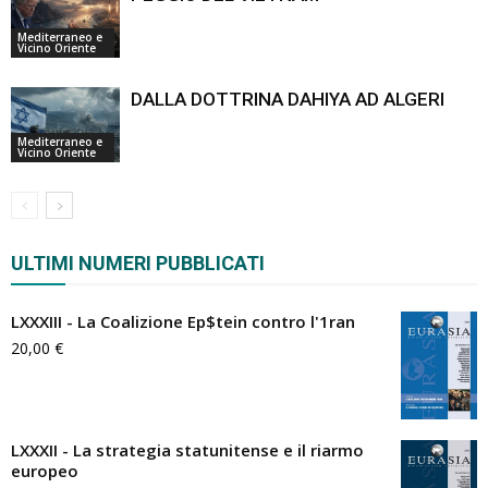
Mediterraneo e
Vicino Oriente
DALLA DOTTRINA DAHIYA AD ALGERI
Mediterraneo e
Vicino Oriente
ULTIMI NUMERI PUBBLICATI
LXXXIII - La Coalizione Ep$tein contro l'1ran
20,00
€
LXXXII - La strategia statunitense e il riarmo
europeo