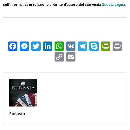
sull'informativa in relazione al diritto d'autore del sito visita
Questa pagina
.
Facebook
Messenger
Twitter
LinkedIn
WhatsApp
VK
Telegram
Skype
Prin
Pr
Copy
Email
Link
Eurasia