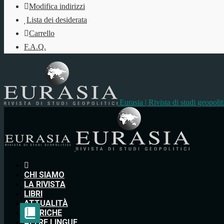
Modifica indirizzi
Lista dei desiderata
Carrello
F.A.Q.
Eurasia | Rivista di studi geopolit
CHI SIAMO
LA RIVISTA
LIBRI
ATTUALITÀ
RUBRICHE
ALTRE LINGUE