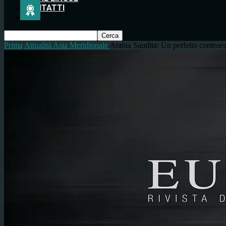
CONTATTI
Prima
Attualità
Asia Meridionale
Arabia Saudita: Un perfetto controes