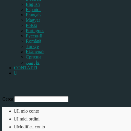
English
Español
Français
Magyar
Polski
Português
Pусский
Română
Türkçe
Ελληνικά
Српски
فارسی
CONTATTI
Cerca
Il mio conto
I miei ordini
Modifica conto