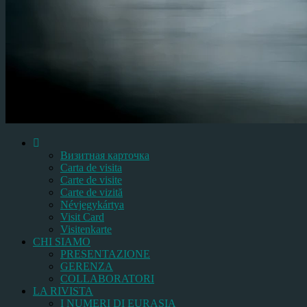
Bизитная карточка
Carta de visita
Carte de visite
Carte de vizită
Névjegykártya
Visit Card
Visitenkarte
CHI SIAMO
PRESENTAZIONE
GERENZA
COLLABORATORI
LA RIVISTA
I NUMERI DI EURASIA