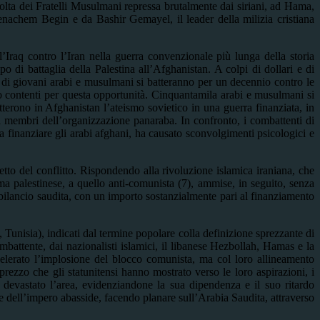
ivolta dei Fratelli Musulmani repressa brutalmente dai siriani, ad Hama,
nachem Begin e da Bashir Gemayel, il leader della milizia cristiana
l’Iraq contro l’Iran nella guerra convenzionale più lunga della storia
di battaglia della Palestina all’Afghanistan. A colpi di dollari e di
a di giovani arabi e musulmani si batteranno per un decennio contro le
ppo contenti per questa opportunità. Cinquantamila arabi e musulmani si
tterono in Afghanistan l’ateismo sovietico in una guerra finanziata, in
i membri dell’organizzazione panaraba. In confronto, i combattenti di
 finanziare gli arabi afghani, ha causato sconvolgimenti psicologici e
tto del conflitto. Rispondendo alla rivoluzione islamica iraniana, che
a palestinese, a quello anti-comunista (7), ammise, in seguito, senza
 bilancio saudita, con un importo sostanzialmente pari al finanziamento
 Tunisia), indicati dal termine popolare colla definizione sprezzante di
mbattente, dai nazionalisti islamici, il libanese Hezbollah, Hamas e la
elerato l’implosione del blocco comunista, ma col loro allineamento
sprezzo che gli statunitensi hanno mostrato verso le loro aspirazioni, i
o devastato l’area, evidenziandone la sua dipendenza e il suo ritardo
le dell’impero abasside, facendo planare sull’Arabia Saudita, attraverso