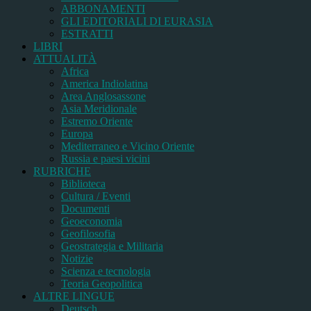
ABBONAMENTI
GLI EDITORIALI DI EURASIA
ESTRATTI
LIBRI
ATTUALITÀ
Africa
America Indiolatina
Area Anglosassone
Asia Meridionale
Estremo Oriente
Europa
Mediterraneo e Vicino Oriente
Russia e paesi vicini
RUBRICHE
Biblioteca
Cultura / Eventi
Documenti
Geoeconomia
Geofilosofia
Geostrategia e Militaria
Notizie
Scienza e tecnologia
Teoria Geopolitica
ALTRE LINGUE
Deutsch