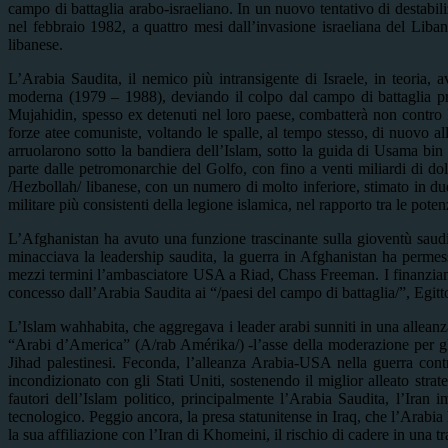
campo di battaglia arabo-israeliano. In un nuovo tentativo di destabili
nel febbraio 1982, a quattro mesi dall’invasione israeliana del Li
libanese.
L’Arabia Saudita, il nemico più intransigente di Israele, in teoria, 
moderna (1979 – 1988), deviando il colpo dal campo di battaglia prin
Mujahidin, spesso ex detenuti nel loro paese, combatterà non contro I
forze atee comuniste, voltando le spalle, al tempo stesso, di nuovo al
arruolarono sotto la bandiera dell’Islam, sotto la guida di Usama bin 
parte dalle petromonarchie del Golfo, con fino a venti miliardi di d
/Hezbollah/ libanese, con un numero di molto inferiore, stimato in du
militare più consistenti della legione islamica, nel rapporto tra le poten
L’Afghanistan ha avuto una funzione trascinante sulla gioventù saudit
minacciava la leadership saudita, la guerra in Afghanistan ha permes
mezzi termini l’ambasciatore USA a Riad, Chass Freeman. I finanziament
concesso dall’Arabia Saudita ai “/paesi del campo di battaglia/”, Egitt
L’Islam wahhabita, che aggregava i leader arabi sunniti in una alleanza
“Arabi d’America” (A/rab Amérika/) -l’asse della moderazione per gli o
Jihad palestinesi. Feconda, l’alleanza Arabia-USA nella guerra con
incondizionato con gli Stati Uniti, sostenendo il miglior alleato strat
fautori dell’Islam politico, principalmente l’Arabia Saudita, l’Iran
tecnologico. Peggio ancora, la presa statunitense in Iraq, che l’Arabia
la sua affiliazione con l’Iran di Khomeini, il rischio di cadere in una tr