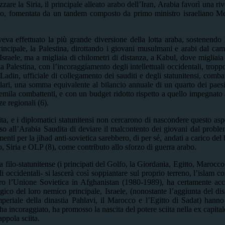
zzare la Siria, il principale alleato arabo dell’Iran, Arabia favorì una r
bano, fomentata da un tandem composto da primo ministro israeliano Me
aveva effettuato la più grande diversione della lotta araba, sostenendo 
cipale, la Palestina, dirottando i giovani musulmani e arabi dal campo 
sraele, ma a migliaia di chilometri di distanza, a Kabul, dove migliai
la Palestina, con l’incoraggiamento degli intellettuali occidentali, tro
Ladin, ufficiale di collegamento dei sauditi e degli statunitensi, comba
ollari, una somma equivalente al bilancio annuale di un quarto dei paes
emila combattenti, e con un budget ridotto rispetto a quello impegnato a
ze regionali (6).
a, e i diplomatici statunitensi non cercarono di nascondere questo aspe
so all’Arabia Saudita di deviare il malcontento dei giovani dal problem
i per la jihad anti-sovietica sarebbero, di per sé, andati a carico del
o, Siria e OLP (8), come contributo allo sforzo di guerra arabo.
 filo-statunitense (i principati del Golfo, la Giordania, Egitto, Marocco,
ccidentali- si lascerà così soppiantare sul proprio terreno, l’islam co
tro l’Unione Sovietica in Afghanistan (1980-1989), ha certamente acc
egico del loro nemico principale, Israele, (nonostante l’aggiunta del di
 imperiale della dinastia Pahlavi, il Marocco e l’Egitto di Sadat) hann
 ha incoraggiato, ha promosso la nascita del potere sciita nella ex capita
appola sciita.