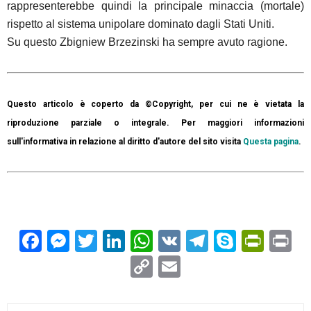
rappresenterebbe quindi la principale minaccia (mortale)
rispetto al sistema unipolare dominato dagli Stati Uniti.
Su questo Zbigniew Brzezinski ha sempre avuto ragione.
Questo articolo è coperto da ©Copyright, per cui ne è vietata la
riproduzione parziale o integrale. Per maggiori informazioni
sull'informativa in relazione al diritto d'autore del sito visita
Questa pagina
.
Facebook
Messenger
Twitter
LinkedIn
WhatsApp
VK
Telegram
Skype
Prin
Pr
Copy
Email
Link