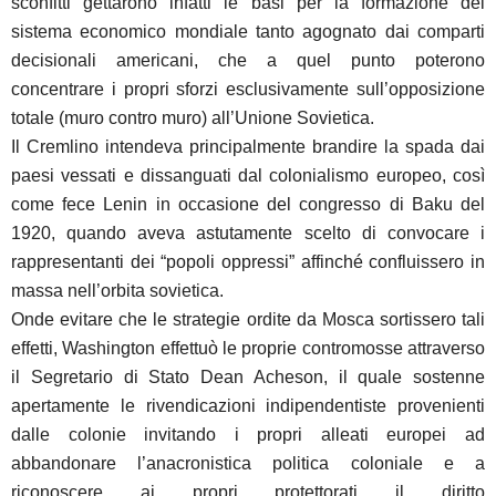
sconfitti gettarono infatti le basi per la formazione del
sistema economico mondiale tanto agognato dai comparti
decisionali americani, che a quel punto poterono
concentrare i propri sforzi esclusivamente sull’opposizione
totale (muro contro muro) all’Unione Sovietica.
Il Cremlino intendeva principalmente brandire la spada dai
paesi vessati e dissanguati dal colonialismo europeo, così
come fece Lenin in occasione del congresso di Baku del
1920, quando aveva astutamente scelto di convocare i
rappresentanti dei “popoli oppressi” affinché confluissero in
massa nell’orbita sovietica.
Onde evitare che le strategie ordite da Mosca sortissero tali
effetti, Washington effettuò le proprie contromosse attraverso
il Segretario di Stato Dean Acheson, il quale sostenne
apertamente le rivendicazioni indipendentiste provenienti
dalle colonie invitando i propri alleati europei ad
abbandonare l’anacronistica politica coloniale e a
riconoscere ai propri protettorati il diritto