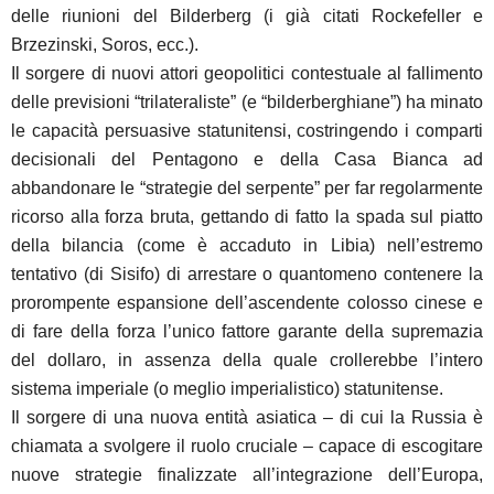
delle riunioni del Bilderberg (i già citati Rockefeller e
Brzezinski, Soros, ecc.).
Il sorgere di nuovi attori geopolitici contestuale al fallimento
delle previsioni “trilateraliste” (e “bilderberghiane”) ha minato
le capacità persuasive statunitensi, costringendo i comparti
decisionali del Pentagono e della Casa Bianca ad
abbandonare le “strategie del serpente” per far regolarmente
ricorso alla forza bruta, gettando di fatto la spada sul piatto
della bilancia (come è accaduto in Libia) nell’estremo
tentativo (di Sisifo) di arrestare o quantomeno contenere la
prorompente espansione dell’ascendente colosso cinese e
di fare della forza l’unico fattore garante della supremazia
del dollaro, in assenza della quale crollerebbe l’intero
sistema imperiale (o meglio imperialistico) statunitense.
Il sorgere di una nuova entità asiatica – di cui la Russia è
chiamata a svolgere il ruolo cruciale – capace di escogitare
nuove strategie finalizzate all’integrazione dell’Europa,