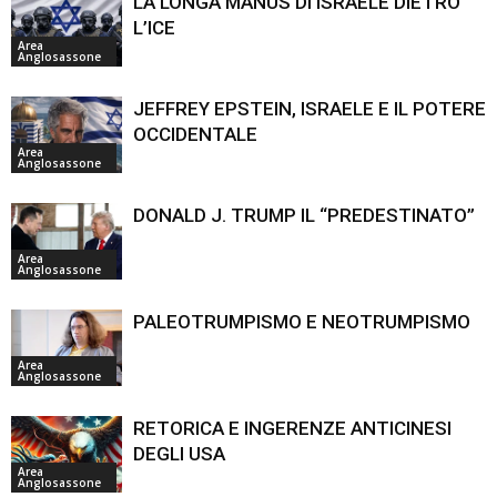
LA LONGA MANUS DI ISRAELE DIETRO
L’ICE
Area
Anglosassone
JEFFREY EPSTEIN, ISRAELE E IL POTERE
OCCIDENTALE
Area
Anglosassone
DONALD J. TRUMP IL “PREDESTINATO”
Area
Anglosassone
PALEOTRUMPISMO E NEOTRUMPISMO
Area
Anglosassone
RETORICA E INGERENZE ANTICINESI
DEGLI USA
Area
Anglosassone