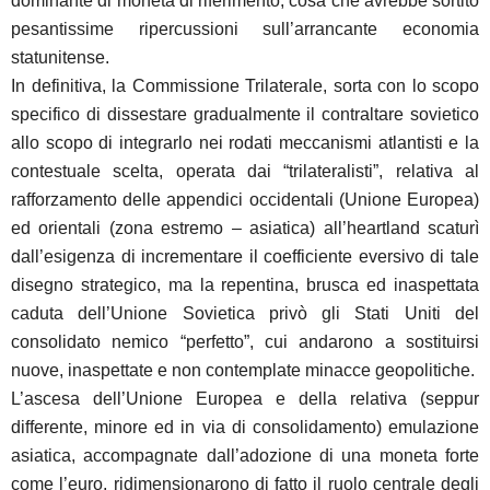
dominante di moneta di riferimento, cosa che avrebbe sortito
pesantissime ripercussioni sull’arrancante economia
statunitense.
In definitiva, la Commissione Trilaterale, sorta con lo scopo
specifico di dissestare gradualmente il contraltare sovietico
allo scopo di integrarlo nei rodati meccanismi atlantisti e la
contestuale scelta, operata dai “trilateralisti”, relativa al
rafforzamento delle appendici occidentali (Unione Europea)
ed orientali (zona estremo – asiatica) all’heartland scaturì
dall’esigenza di incrementare il coefficiente eversivo di tale
disegno strategico, ma la repentina, brusca ed inaspettata
caduta dell’Unione Sovietica privò gli Stati Uniti del
consolidato nemico “perfetto”, cui andarono a sostituirsi
nuove, inaspettate e non contemplate minacce geopolitiche.
L’ascesa dell’Unione Europea e della relativa (seppur
differente, minore ed in via di consolidamento) emulazione
asiatica, accompagnate dall’adozione di una moneta forte
come l’euro, ridimensionarono di fatto il ruolo centrale degli