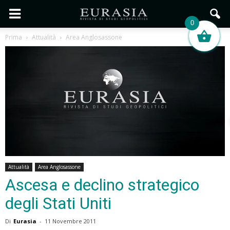
0
Prima
Attualità
Area Anglosassone
Attualità
Area Anglosassone
Ascesa e declino strategico
degli Stati Uniti
Di
Eurasia
-
11 Novembre 2011