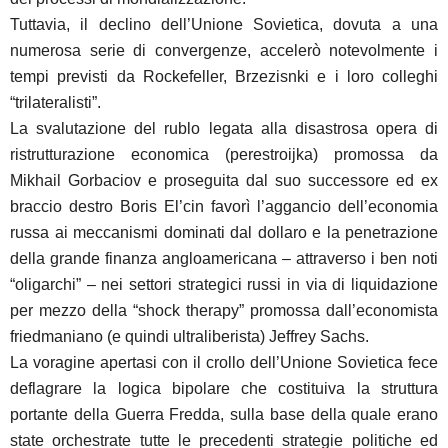
Tuttavia, il declino dell’Unione Sovietica, dovuta a una
numerosa serie di convergenze, accelerò notevolmente i
tempi previsti da Rockefeller, Brzezisnki e i loro colleghi
“trilateralisti”.
La svalutazione del rublo legata alla disastrosa opera di
ristrutturazione economica (perestroijka) promossa da
Mikhail Gorbaciov e proseguita dal suo successore ed ex
braccio destro Boris El’cin favorì l’aggancio dell’economia
russa ai meccanismi dominati dal dollaro e la penetrazione
della grande finanza angloamericana – attraverso i ben noti
“oligarchi” – nei settori strategici russi in via di liquidazione
per mezzo della “shock therapy” promossa dall’economista
friedmaniano (e quindi ultraliberista) Jeffrey Sachs.
La voragine apertasi con il crollo dell’Unione Sovietica fece
deflagrare la logica bipolare che costituiva la struttura
portante della Guerra Fredda, sulla base della quale erano
state orchestrate tutte le precedenti strategie politiche ed