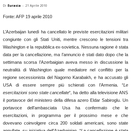
Di
Eurasia
-
21 Aprile 2010
Fonte: AFP 19 aprile 2010
L’Azerbaijan lunedì ha cancellato le previste esercitazioni militari
congiunte con gli Stati Uniti, mentre crescono le tensioni tra
Washington e la repubblica ex-sovietica. Nessuna ragione è stata
data per la cancellazione, ma l’annuncio è stati dato dopo che la
settimana scorsa l’Azerbaigian aveva messo in discussione la
neutralità di Washington quale mediatore nel conflitto per la
regione secessionista del Nagorno Karabakh, e ha accusato gli
USA di essere sempre più schierati con l’Armenia. “
Le
esercitazioni sono state cancellate
“, ha detto alla televisione ANS
il portavoce del ministero della difesa azero Eldar Sabiroglu. Un
portavoce dell’ambasciata Usa ha confermato che le
esercitazioni, in programma per il prossimo mese e che
dovevano coinvolgere circa 200 soldati americani, sono state
annullate, su iniziativa dell’Azerbaigian. “
La cancellazione è stata