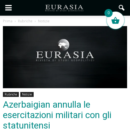
0
Prima
Rubriche
Notizie
Rubriche
Notizie
Azerbaigian annulla le
esercitazioni militari con gli
statunitensi