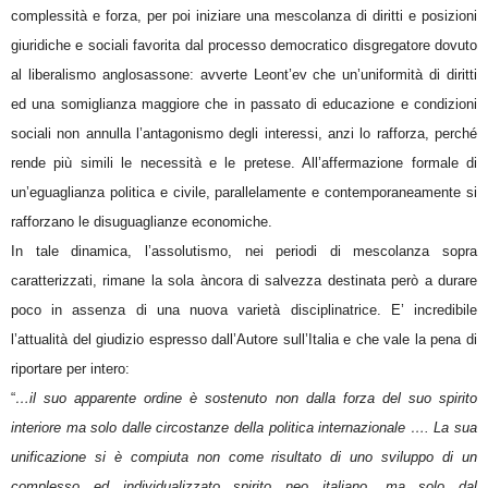
complessità e forza, per poi iniziare una mescolanza di diritti e posizioni
giuridiche e sociali favorita dal processo democratico disgregatore dovuto
al liberalismo anglosassone: avverte Leont’ev che un’uniformità di diritti
ed una somiglianza maggiore che in passato di educazione e condizioni
sociali non annulla l’antagonismo degli interessi, anzi lo rafforza, perché
rende più simili le necessità e le pretese. All’affermazione formale di
un’eguaglianza politica e civile, parallelamente e contemporaneamente si
rafforzano le disuguaglianze economiche.
In tale dinamica, l’assolutismo, nei periodi di mescolanza sopra
caratterizzati, rimane la sola àncora di salvezza destinata però a durare
poco in assenza di una nuova varietà disciplinatrice. E’ incredibile
l’attualità del giudizio espresso dall’Autore sull’Italia e che vale la pena di
riportare per intero:
“
…il suo apparente ordine è sostenuto non dalla forza del suo spirito
interiore ma solo dalle circostanze della politica internazionale …. La sua
unificazione si è compiuta non come risultato di uno sviluppo di un
complesso ed individualizzato spirito neo italiano, ma solo dal