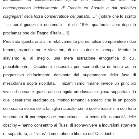
contemporaneo indebolimento di Francia ed Austria e dal definitivo
disgregarsi della forza conservatrice del papato. …
” (notare che lo scritto
– in cui il giudizio è contenuto – è del 1875, quattordici anni dopo la
proclamazione del Regno d’Italia…!!)
Precisata questa analisi, è relativamente più semplice comprendere i due
termini, bizantinismo e slavismo, di cui l’autore si occupa. Mentre lo
slavismo è, al meglio, una mera astrazione etnografica di cui,
probabilmente, l’Occidente necessita per ricompattarsi di fronte ad un
progressivo disfacimento derivante dal superamento della fase di
mescolanza sopra ricordata, il bizantinismo rimane invece un principio
vivo ed operante grazie ad una rigida ortodossia religiosa supportata da
quel cesarismo ereditato dal mondo romano: elementi che in un popolo
con scarso senso della famiglia naturale- come quello russo- ma con forte
sentimento di partecipazione comunitaria – si pensi alle comunità delle
obsciny – hanno consentito ai Russi di sopravvivere a incursioni straniere
e, soprattutto, al “ virus” democratico e liberale dell’Occidente.