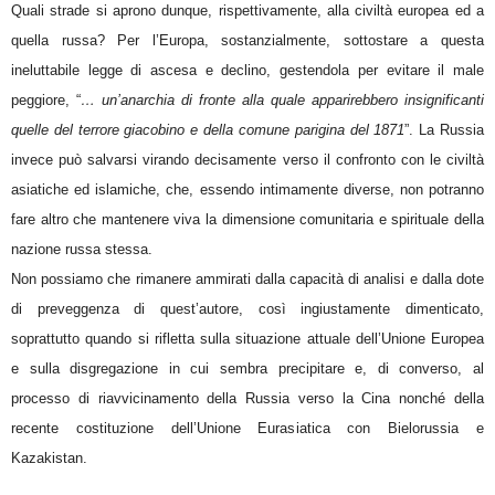
Quali strade si aprono dunque, rispettivamente, alla civiltà europea ed a
quella russa? Per l’Europa, sostanzialmente, sottostare a questa
ineluttabile legge di ascesa e declino, gestendola per evitare il male
peggiore, “
… un’anarchia di fronte alla quale apparirebbero insignificanti
quelle del terrore giacobino e della comune parigina del 1871
”. La Russia
invece può salvarsi virando decisamente verso il confronto con le civiltà
asiatiche ed islamiche, che, essendo intimamente diverse, non potranno
fare altro che mantenere viva la dimensione comunitaria e spirituale della
nazione russa stessa.
Non possiamo che rimanere ammirati dalla capacità di analisi e dalla dote
di preveggenza di quest’autore, così ingiustamente dimenticato,
soprattutto quando si rifletta sulla situazione attuale dell’Unione Europea
e sulla disgregazione in cui sembra precipitare e, di converso, al
processo di riavvicinamento della Russia verso la Cina nonché della
recente costituzione dell’Unione Eurasiatica con Bielorussia e
Kazakistan.