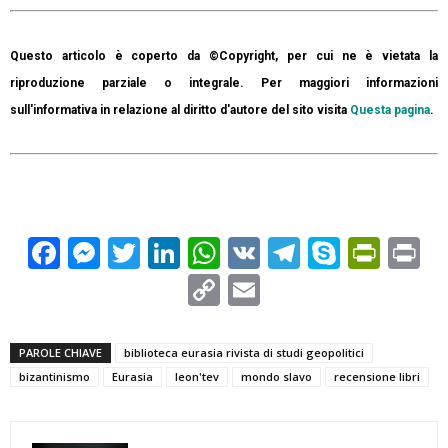
Questo articolo è coperto da ©Copyright, per cui ne è vietata la
riproduzione parziale o integrale. Per maggiori informazioni
sull'informativa in relazione al diritto d'autore del sito visita
Questa pagina
.
Facebook
Messenger
Twitter
LinkedIn
WhatsApp
VK
Telegram
Skype
Prin
Pr
Copy
Email
Link
PAROLE CHIAVE
biblioteca eurasia rivista di studi geopolitici
bizantinismo
Eurasia
leon'tev
mondo slavo
recensione libri