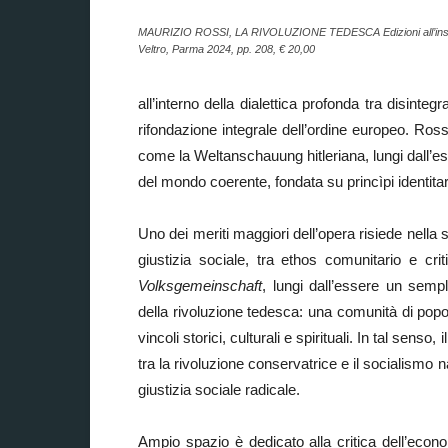
MAURIZIO ROSSI, LA RIVOLUZIONE TEDESCA Edizioni all’ins
Veltro, Parma 2024, pp. 208, € 20,00
all’interno della dialettica profonda tra disinte
rifondazione integrale dell’ordine europeo. Ros
come la Weltanschauung hitleriana, lungi dall’
del mondo coerente, fondata su princìpi identitari,
Uno dei meriti maggiori dell’opera risiede nella 
giustizia sociale, tra ethos comunitario e cri
Volksgemeinschaft
, lungi dall’essere un sempl
della rivoluzione tedesca: una comunità di popol
vincoli storici, culturali e spirituali. In tal sens
tra la rivoluzione conservatrice e il socialismo
giustizia sociale radicale.
Ampio spazio è dedicato alla critica dell’econ