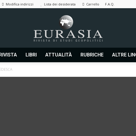
Modifica indirizzi
Lista dei desiderata
Carrello
F.A.Q.
RIVISTA
LIBRI
ATTUALITÀ
RUBRICHE
ALTRE LI
Eurasia
TEDESCA
|