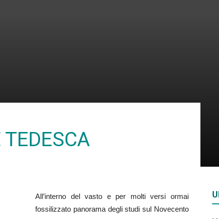
Rivista
di
E TEDESCA
studi
U
All’interno del vasto e per molti versi ormai
geopolitici
fossilizzato panorama degli studi sul Novecento