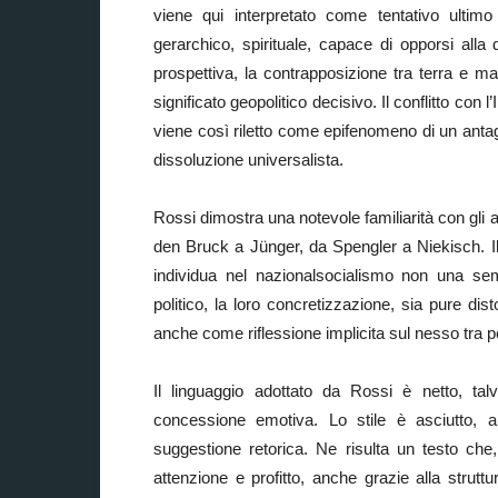
viene qui interpretato come tentativo ultimo
gerarchico, spirituale, capace di opporsi alla d
prospettiva, la contrapposizione tra terra e ma
significato geopolitico decisivo. Il conflitto con l
viene così riletto come epifenomeno di un antago
dissoluzione universalista.
Rossi dimostra una notevole familiarità con gli 
den Bruck a Jünger, da Spengler a Niekisch. Il 
individua nel nazionalsocialismo non una semp
politico, la loro concretizzazione, sia pure disto
anche come riflessione implicita sul nesso tra pen
Il linguaggio adottato da Rossi è netto, tal
concessione emotiva. Lo stile è asciutto, al
suggestione retorica. Ne risulta un testo che
attenzione e profitto, anche grazie alla strutt