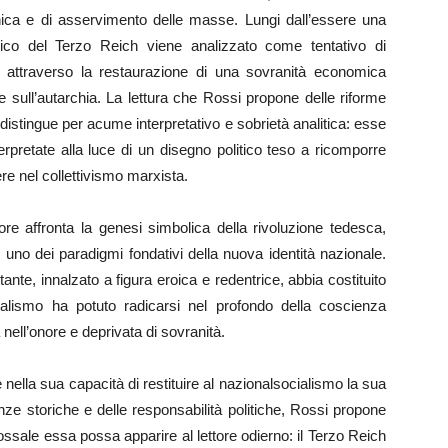
nica e di asservimento delle masse. Lungi dall’essere una
ico del Terzo Reich viene analizzato come tentativo di
, attraverso la restaurazione di una sovranità economica
e sull’autarchia. La lettura che Rossi propone delle riforme
si distingue per acume interpretativo e sobrietà analitica: esse
rpretate alla luce di un disegno politico teso a ricomporre
ere nel collettivismo marxista.
re affronta la genesi simbolica della rivoluzione tedesca,
 uno dei paradigmi fondativi della nuova identità nazionale.
ante, innalzato a figura eroica e redentrice, abbia costituito
cialismo ha potuto radicarsi nel profondo della coscienza
a nell’onore e deprivata di sovranità.
e nella sua capacità di restituire al nazionalsocialismo la sua
nze storiche e delle responsabilità politiche, Rossi propone
dossale essa possa apparire al lettore odierno: il Terzo Reich