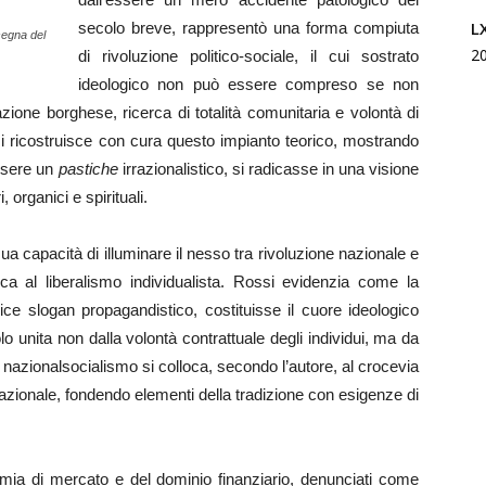
L
secolo breve, rappresentò una forma compiuta
egna del
2
di rivoluzione politico-sociale, il cui sostrato
ideologico non può essere compreso se non
grazione borghese, ricerca di totalità comunitaria e volontà di
si ricostruisce con cura questo impianto teorico, mostrando
essere un
pastiche
irrazionalistico, si radicasse in una visione
 organici e spirituali.
sua capacità di illuminare il nesso tra rivoluzione nazionale e
tica al liberalismo individualista. Rossi evidenzia come la
ice slogan propagandistico, costituisse il cuore ideologico
o unita non dalla volontà contrattuale degli individui, ma da
o, il nazionalsocialismo si colloca, secondo l’autore, al crocevia
 nazionale, fondendo elementi della tradizione con esigenze di
omia di mercato e del dominio finanziario, denunciati come