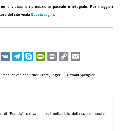
ne è vietata la riproduzione parziale o integrale. Per maggiori
tore del sito visita
Questa pagina
.
er
r
kedIn
WhatsApp
VK
Telegram
Skype
PrintFriendly
Print
Copy
Email
Link
Moeller van den Bruck. Ernst Jünger
Oswald Spengler
e di "Eurasia", coltiva interessi nell'ambito delle scienze sociali,