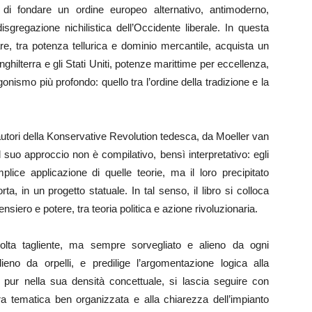
 di fondare un ordine europeo alternativo, antimoderno,
isgregazione nichilistica dell’Occidente liberale. In questa
re, tra potenza tellurica e dominio mercantile, acquista un
’Inghilterra e gli Stati Uniti, potenze marittime per eccellenza,
nismo più profondo: quello tra l’ordine della tradizione e la
autori della Konservative Revolution tedesca, da Moeller van
suo approccio non è compilativo, bensì interpretativo: egli
lice applicazione di quelle teorie, ma il loro precipitato
rta, in un progetto statuale. In tal senso, il libro si colloca
siero e potere, tra teoria politica e azione rivoluzionaria.
volta tagliente, ma sempre sorvegliato e alieno da ogni
ieno da orpelli, e predilige l’argomentazione logica alla
, pur nella sua densità concettuale, si lascia seguire con
ura tematica ben organizzata e alla chiarezza dell’impianto