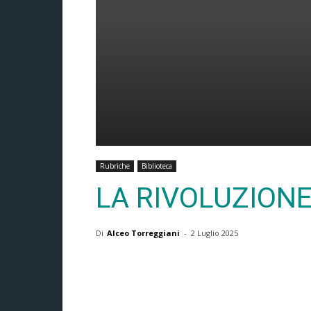
Rubriche
Biblioteca
LA RIVOLUZION
Di
Alceo Torreggiani
-
2 Luglio 2025