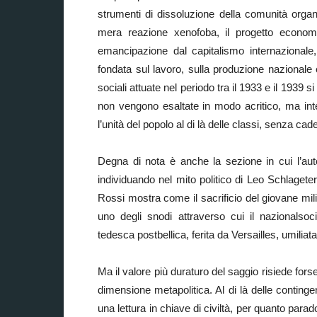
strumenti di dissoluzione della comunità orga
mera reazione xenofoba, il progetto econom
emancipazione dal capitalismo internazionale
fondata sul lavoro, sulla produzione nazionale 
sociali attuate nel periodo tra il 1933 e il 1939 
non vengono esaltate in modo acritico, ma inte
l’unità del popolo al di là delle classi, senza cad
Degna di nota è anche la sezione in cui l’auto
individuando nel mito politico di Leo Schlageter
Rossi mostra come il sacrificio del giovane milit
uno degli snodi attraverso cui il nazionalso
tedesca postbellica, ferita da Versailles, umiliat
Ma il valore più duraturo del saggio risiede fors
dimensione metapolitica. Al di là delle continge
una lettura in chiave di civiltà, per quanto para