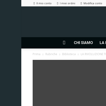
Il mio conto
I miei ordini
Modifica conto
CHI SIAMO
LA 
Prima
Rubriche
Biblioteca
LA RIVOLUZIONE 