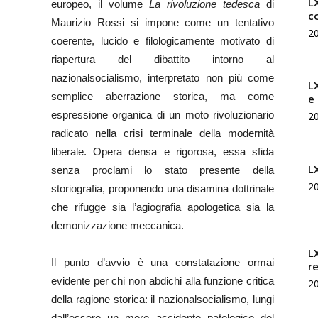
LX
europeo, il volume
La rivoluzione tedesca
di
c
Maurizio Rossi si impone come un tentativo
2
coerente, lucido e filologicamente motivato di
riapertura del dibattito intorno al
nazionalsocialismo, interpretato non più come
L
semplice aberrazione storica, ma come
e
espressione organica di un moto rivoluzionario
2
radicato nella crisi terminale della modernità
liberale. Opera densa e rigorosa, essa sfida
L
senza proclami lo stato presente della
2
storiografia, proponendo una disamina dottrinale
che rifugge sia l’agiografia apologetica sia la
demonizzazione meccanica.
L
Il punto d’avvio è una constatazione ormai
r
evidente per chi non abdichi alla funzione critica
2
della ragione storica: il nazionalsocialismo, lungi
dall’essere un mero accidente patologico del