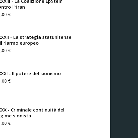
XXIII - La Coalizione Ep$tein
ontro l'1ran
0,00
€
XXXII - La strategia statunitense
 il riarmo europeo
0,00
€
XXXI - Il potere del sionismo
0,00
€
XXX - Criminale continuità del
egime sionista
0,00
€