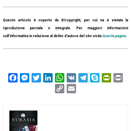
Questo articolo è coperto da ©Copyright, per cui ne è vietata la
riproduzione parziale o integrale. Per maggiori informazioni
sull'informativa in relazione al diritto d'autore del sito visita
Questa pagina
.
Facebook
Messenger
Twitter
LinkedIn
WhatsApp
VK
Telegram
Skype
Prin
Pr
Copy
Email
Link