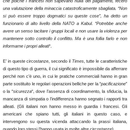
che poiché i francesi non sapevano nulla dei pagamenti, fecero
una valutazione della minaccia catastroficamente sbagliata. “Non
si può essere troppo dogmatici su queste cose”, ha detto un
funzionario di alto livello della NATO a Kabul. “Potrebbe anche
avere un senso tacitare i gruppi locali e non usare la violenza per
mantenere sotto controllo il conflitto. Ma è una follia farlo e non
informarne i propri alleati
“.
E’ in queste circostanze, secondo il
Times
, tutte le caratteristiche
di questo tipo di guerra, il cui significato è impossibile da afferrare
perché non c’è uno, in cui le pratiche commerciali hanno in gran
parte sostituito le regolari operazioni belliche per la “
pacificazione
”
o la “
sicurezza
“, dove l’assenza di coordinamento, la sfiducia, la
mancanza di simpatia o l’indifferenza hanno segnato i rapporti tra
alleati. (Gli italiani non hanno messo in guardia i francesi. Gli
americani che spiano tutti, gli italiani in questo caso, e
intervengono su questa vicenda attaccando la prassi italiana,
quando loro stessi l’hanno usata in molte altre circostanze).