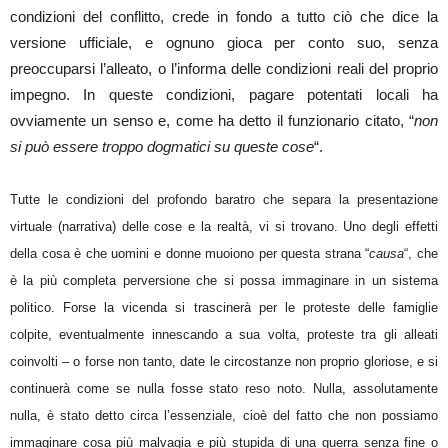
condizioni del conflitto, crede in fondo a tutto ciò che dice la
versione ufficiale, e ognuno gioca per conto suo, senza
preoccuparsi l’alleato, o l’informa delle condizioni reali del proprio
impegno. In queste condizioni, pagare potentati locali ha
ovviamente un senso e, come ha detto il funzionario citato, “
non
si può essere troppo dogmatici su queste cose
“.
Tutte le condizioni del profondo baratro che separa la presentazione
virtuale (narrativa) delle cose e la realtà, vi si trovano. Uno degli effetti
della cosa è che uomini e donne muoiono per questa strana “
causa
“, che
è la più completa perversione che si possa immaginare in un sistema
politico. Forse la vicenda si trascinerà per le proteste delle famiglie
colpite, eventualmente innescando a sua volta, proteste tra gli alleati
coinvolti – o forse non tanto, date le circostanze non proprio gloriose, e si
continuerà come se nulla fosse stato reso noto. Nulla, assolutamente
nulla, è stato detto circa l’essenziale, cioè del fatto che non possiamo
immaginare cosa più malvagia e più stupida di una guerra senza fine o