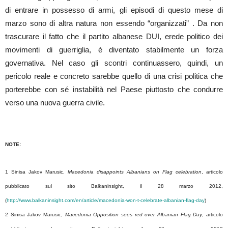
di entrare in possesso di armi, gli episodi di questo mese di
marzo sono di altra natura non essendo “organizzati” . Da non
trascurare il fatto che il partito albanese DUI, erede politico dei
movimenti di guerriglia, è diventato stabilmente un forza
governativa. Nel caso gli scontri continuassero, quindi, un
pericolo reale e concreto sarebbe quello di una crisi politica che
porterebbe con sé instabilità nel Paese piuttosto che condurre
verso una nuova guerra civile.
NOTE:
1 Sinisa Jakov Marusic,
Macedonia disappoints Albanians on Flag celebration
, articolo
pubblicato sul sito Balkaninsight, il 28 marzo 2012,
(
http://www.balkaninsight.com/en/article/macedonia-won-t-celebrate-albanian-flag-day
)
2 Sinisa Jakov Marusic,
Macedonia Opposition sees red over Albanian Flag Day
, articolo