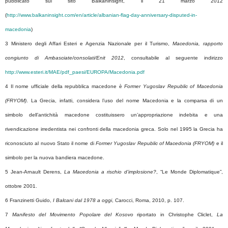
pubblicato sul sito Balkaninsight, il 21 marzo 2012
(
http://www.balkaninsight.com/en/article/albanian-flag-day-anniversary-disputed-in-
macedonia
)
3 Ministero degli Affari Esteri e Agenzia Nazionale per il Turismo,
Macedonia, rapporto
congiunto di Ambasciate/consolati/Enit 2012
, consultabile al seguente indirizzo
http://www.esteri.it/MAE/pdf_paesi/EUROPA/Macedonia.pdf
4 Il nome ufficiale della repubblica macedone è
Former Yugoslav Republic of Macedonia
(FRYOM)
. La Grecia, infatti, considera l’uso del nome Macedonia e la comparsa di un
simbolo dell’antichità macedone costituissero un’appropriazione indebita e una
rivendicazione irredentista nei confronti della macedonia greca. Solo nel 1995 la Grecia ha
riconosciuto al nuovo Stato il nome di
Former Yugoslav Republic of Macedonia (FRYOM)
e il
simbolo per la nuova bandiera macedone.
5 Jean-Arnault Derens,
La Macedonia a rischio d’implosione?
, “Le Monde Diplomatique”,
ottobre 2001.
6 Franzinetti Guido,
I Balcani dal 1978 a oggi
, Carocci, Roma, 2010, p. 107.
7
Manifesto del Movimento Popolare del Kosovo
riportato in Christophe Cliclet,
La