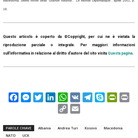
Macedonia, ultimo fronte della “Grande Albania”
, “Le Monde Diplomatique”, aprile 2001, p.
18.
Questo articolo è coperto da ©Copyright, per cui ne è vietata la
riproduzione parziale o integrale. Per maggiori informazioni
sull'informativa in relazione al diritto d'autore del sito visita
Questa pagina
.
Facebook
Messenger
Twitter
LinkedIn
WhatsApp
VK
Telegram
Skype
Prin
Pr
Copy
Email
Link
PAROLE CHIAVE
Albania
Andrea Turi
Kosovo
Macedonia
NATO
UCK