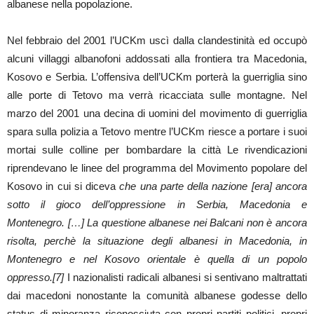
albanese nella popolazione.
Nel febbraio del 2001 l’UCKm uscì dalla clandestinità ed occupò
alcuni villaggi albanofoni addossati alla frontiera tra Macedonia,
Kosovo e Serbia. L’offensiva dell’UCKm porterà la guerriglia sino
alle porte di Tetovo ma verrà ricacciata sulle montagne. Nel
marzo del 2001 una decina di uomini del movimento di guerriglia
spara sulla polizia a Tetovo mentre l’UCKm riesce a portare i suoi
mortai sulle colline per bombardare la città Le rivendicazioni
riprendevano le linee del programma del Movimento popolare del
Kosovo in cui si diceva
che una parte della nazione [era] ancora
sotto il gioco dell’oppressione in Serbia, Macedonia e
Montenegro. […] La questione albanese nei Balcani non è ancora
risolta, perchè la situazione degli albanesi in Macedonia, in
Montenegro e nel Kosovo orientale è quella di un popolo
oppresso.[7]
I nazionalisti radicali albanesi si sentivano maltrattati
dai macedoni nonostante la comunità albanese godesse dello
status di minoranza riconosciuta con propri partiti politici, propri