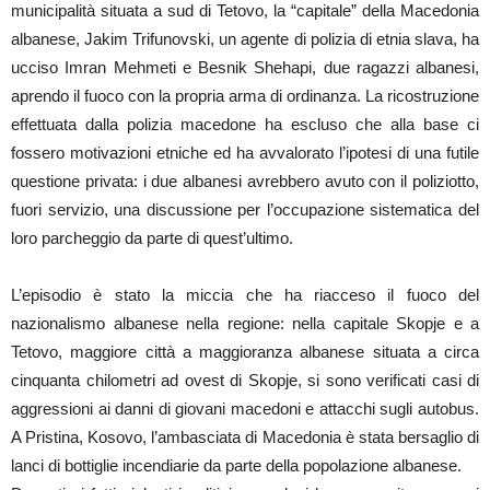
municipalità situata a sud di Tetovo, la “capitale” della Macedonia
albanese, Jakim Trifunovski, un agente di polizia di etnia slava, ha
ucciso Imran Mehmeti e Besnik Shehapi, due ragazzi albanesi,
aprendo il fuoco con la propria arma di ordinanza. La ricostruzione
effettuata dalla polizia macedone ha escluso che alla base ci
fossero motivazioni etniche ed ha avvalorato l’ipotesi di una futile
questione privata: i due albanesi avrebbero avuto con il poliziotto,
fuori servizio, una discussione per l’occupazione sistematica del
loro parcheggio da parte di quest’ultimo.
L’episodio è stato la miccia che ha riacceso il fuoco del
nazionalismo albanese nella regione: nella capitale Skopje e a
Tetovo, maggiore città a maggioranza albanese situata a circa
cinquanta chilometri ad ovest di Skopje, si sono verificati casi di
aggressioni ai danni di giovani macedoni e attacchi sugli autobus.
A Pristina, Kosovo, l’ambasciata di Macedonia è stata bersaglio di
lanci di bottiglie incendiarie da parte della popolazione albanese.