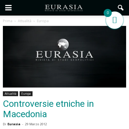
0
Prima
Attualità
Europa
Attualità
Europa
Controversie etniche in
Macedonia
Di
Eurasia
-
29 Marzo 2012