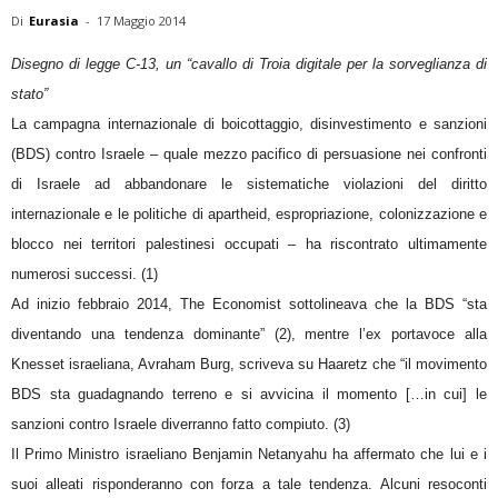
Di
Eurasia
-
17 Maggio 2014
Disegno di legge C-13, un “cavallo di Troia digitale per la sorveglianza di
stato”
La campagna internazionale di boicottaggio, disinvestimento e sanzioni
(BDS) contro Israele – quale mezzo pacifico di persuasione nei confronti
di Israele ad abbandonare le sistematiche violazioni del diritto
internazionale e le politiche di apartheid, espropriazione, colonizzazione e
blocco nei territori palestinesi occupati – ha riscontrato ultimamente
numerosi successi. (1)
Ad inizio febbraio 2014, The Economist sottolineava che la BDS “sta
diventando una tendenza dominante” (2), mentre l’ex portavoce alla
Knesset israeliana, Avraham Burg, scriveva su Haaretz che “il movimento
BDS sta guadagnando terreno e si avvicina il momento […in cui] le
sanzioni contro Israele diverranno fatto compiuto. (3)
Il Primo Ministro israeliano Benjamin Netanyahu ha affermato che lui e i
suoi alleati risponderanno con forza a tale tendenza. Alcuni resoconti