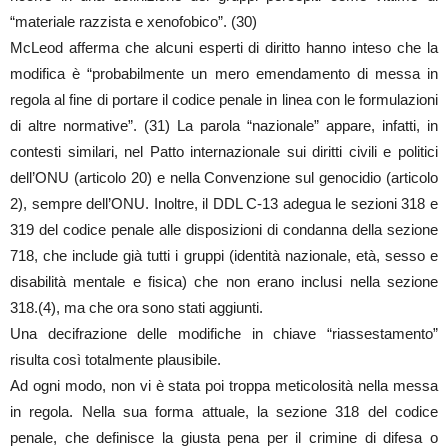
“materiale razzista e xenofobico”. (30)
McLeod afferma che alcuni esperti di diritto hanno inteso che la
modifica è “probabilmente un mero emendamento di messa in
regola al fine di portare il codice penale in linea con le formulazioni
di altre normative”. (31) La parola “nazionale” appare, infatti, in
contesti similari, nel Patto internazionale sui diritti civili e politici
dell’ONU (articolo 20) e nella Convenzione sul genocidio (articolo
2), sempre dell’ONU. Inoltre, il DDL C-13 adegua le sezioni 318 e
319 del codice penale alle disposizioni di condanna della sezione
718, che include già tutti i gruppi (identità nazionale, età, sesso e
disabilità mentale e fisica) che non erano inclusi nella sezione
318.(4), ma che ora sono stati aggiunti.
Una decifrazione delle modifiche in chiave “riassestamento”
risulta così totalmente plausibile.
Ad ogni modo, non vi è stata poi troppa meticolosità nella messa
in regola. Nella sua forma attuale, la sezione 318 del codice
penale, che definisce la giusta pena per il crimine di difesa o