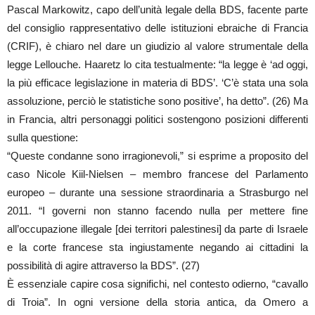
Pascal Markowitz, capo dell’unità legale della BDS, facente parte
del consiglio rappresentativo delle istituzioni ebraiche di Francia
(CRIF), è chiaro nel dare un giudizio al valore strumentale della
legge Lellouche. Haaretz lo cita testualmente: “la legge è ‘ad oggi,
la più efficace legislazione in materia di BDS’. ‘C’è stata una sola
assoluzione, perciò le statistiche sono positive’, ha detto”. (26) Ma
in Francia, altri personaggi politici sostengono posizioni differenti
sulla questione:
“Queste condanne sono irragionevoli,” si esprime a proposito del
caso Nicole Kiil-Nielsen – membro francese del Parlamento
europeo – durante una sessione straordinaria a Strasburgo nel
2011. “I governi non stanno facendo nulla per mettere fine
all’occupazione illegale [dei territori palestinesi] da parte di Israele
e la corte francese sta ingiustamente negando ai cittadini la
possibilità di agire attraverso la BDS”. (27)
È essenziale capire cosa significhi, nel contesto odierno, “cavallo
di Troia”. In ogni versione della storia antica, da Omero a