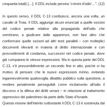
cinquanta totali) […]. Il DDL include persino ‘crimini d’odio’…”. (12)
In questo senso, il DDL C-13 costituisce, ancora una volta, un
cavallo di Troia. Il DDL aggiunge alcuni enunciati a quelle sezioni
del codice penale relative alla propaganda dell’odio che
sembrano, a giudicare dalle apparenze, non fare altro che
conformare quelle sezioni ad altri testi paralleli – con molteplici
documenti rilevanti in materia di diritto internazionale e con
provvedimenti di condanna, successivi nel codice penale, dove
già compaiono le stesse espressioni. Ma in questa parte del DDL
C-13, v’è presumibilmente un secondo fine in atto, poiché si ha
motivo di pensare che le nuove espressioni mirino, evitando
ingannevolmente qualsivoglia dibattito pubblico sulla questione, a
rendere penalmente perseguibili come incitamento all’odio il
discorso e la difesa dei diritti umani – in relazione al trattamento
oppressivo dei palestinesi da parte dello Stato d’Israele.
Questa visione dell’intento sottostante il DDL C-13 è sostenuta dal