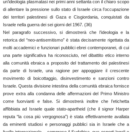
un’ideologia plasmatasi nei primi anni settanta con il chiaro scopo
di allentare la pressione sullo stato di Israele circa l’occupazione
dei territori palestinesi di Gaza e Cisgiordania, conquistati da
Israele nella guerra dei sei giorni del 1967. (36)
Nel paragrafo successivo, si dimostrerà che l’ideologia e la
retorica del “neo-antisemitismo” è stata decisamente rigettata da
molti accademici e funzionari pubblici ebrei contemporanei, di cui
una parte significativa ha riconosciuto, nel dibattito etico interno
alla comunità ebraica a proposito del trattamento dei palestinesi
da parte di Israele, una ragione per appoggiare il crescente
movimento di boicottaggio, disinvestimento e sanzioni contro
Israele. Questa divisione intestina della comunità ebraica fornisce
prove extra alla condanna delle affermazioni del Primo Ministro
come fuorvianti e false. Si dimostrerà inoltre che l’etichetta
affibbiata ad Israele quale stato-apartheid (che il signor Harper
reputa “la cosa più vergognosa”) è stata effettivamente avallata
da eminenti studiosi e personaggi pubblici sia in Israele che a
livello internazionale – compreso il Sudafrica, ove esperti legali e