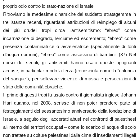
proprio odio contro lo stato-nazione di Israele.
Ritroviamo le medesime dinamiche del suddetto stratagemma in
tre istanze recenti, riguardanti attribuzioni di reimpiego di alcuni
dei più crudeli tropi circa l’antisemitismo: “ebreo” come
incarnazione di degrado, lerciume ed escremento; “ebreo” come
presenza contaminatrice o avvelenatrice (specialmente di fonti
d’acqua comuni); “ebreo” come assassino di bambini. (37) Nel
corso dei secoli, gli antisemiti hanno usato queste ripugnanti
accuse, in particolar modo la terza (conosciuta come la “calunnia
del sangue”), per sollevare violenze di massa e persecuzioni di
stato delle comunità ebraiche.
Il primo di questi tropi fu usato contro il giornalista inglese Johann
Hari quando, nel 2008, scrisse di non poter prendere parte ai
festeggiamenti del sessantesimo anniversario della fondazione di
Israele, a seguito degli accertati abusi nei confronti di palestinesi
all’interno dei territori occupati – come lo scarico di acque di scolo
non trattate su colture palestinesi dalla cima di insediamenti illegali