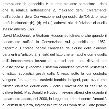
promozione del genocidio, è un testo alquanto particolare – dato
che la relativa sottosezione 2, malgrado derivi chiaramente
dall’articolo 2 della Convenzione sul genocidio dell’ONU, omette
però le clausole (b), (d) ed (e) attinenti alla definizione di quello
stesso articolo. (32)
David MacDonald e Graham Hudson sottolineano che quando il
parlamento ratificò la Convenzione sul genocidio nel 1952,
risparmiò il codice penale canadese da alcune delle clausole
pertinenti all’articolo 2, in virtù del fatto che tematiche come quella
dell’allontanamento forzato di bambini non sono rilevanti per
questo paese. (Siccome il sistema canadese prevede l’esistenza
di istituti scolastici gestiti dalla Chiesa, sotto la cui custodia
vengono forzatamente trasferiti bambini indigeni, pare ovvio che
l’ultima clausola dell’articolo 2 della Convenzione fu esclusa in
cattiva fede). MacDonald e Hudson rilevano altresì che quando il
parlamento adottò, nel 2000, la Legge sui crimini contro l’umanità
e i crimini di guerra, inglobò lo Statuto di Roma della Corte penale