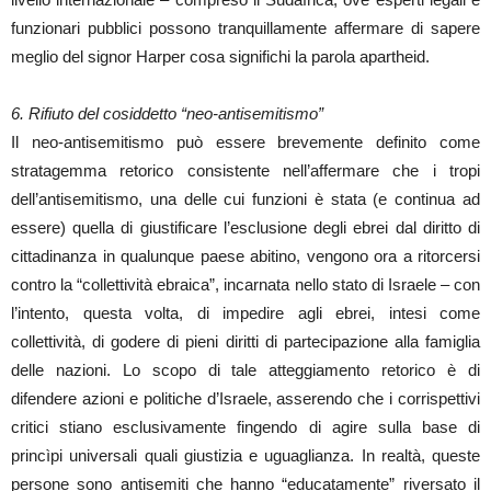
funzionari pubblici possono tranquillamente affermare di sapere
meglio del signor Harper cosa significhi la parola apartheid.
6. Rifiuto del cosiddetto “neo-antisemitismo”
Il neo-antisemitismo può essere brevemente definito come
stratagemma retorico consistente nell’affermare che i tropi
dell’antisemitismo, una delle cui funzioni è stata (e continua ad
essere) quella di giustificare l’esclusione degli ebrei dal diritto di
cittadinanza in qualunque paese abitino, vengono ora a ritorcersi
contro la “collettività ebraica”, incarnata nello stato di Israele – con
l’intento, questa volta, di impedire agli ebrei, intesi come
collettività, di godere di pieni diritti di partecipazione alla famiglia
delle nazioni. Lo scopo di tale atteggiamento retorico è di
difendere azioni e politiche d’Israele, asserendo che i corrispettivi
critici stiano esclusivamente fingendo di agire sulla base di
princìpi universali quali giustizia e uguaglianza. In realtà, queste
persone sono antisemiti che hanno “educatamente” riversato il