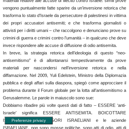
materiali relative alle accuse di illecito contro Israele: simili prove
vengono puntualmente fatte sparire da un’inversione retorica che
trasforma lo stato d’Israele da persecutore di palestinesi in vittima
dei propri accusatori antisemiti; e che trasforma giornalisti o
attivisti per i diritti umani – che raccolgono e denunciano prove su
crimini di guerra e crimini contro l’umanità – in qualcuno che deve
invece rispondere alle accuse di diffusione di odio antisemita.
In breve, la strategia retorica dell’ideologia di questo “neo-
antisemitismo” è di allontanarsi tempestivamente da prove
materiali per nascondersi nell’inversione retorica e nella
diffamazione. Nel 2009, Yuli Edelstein, Ministro della Diplomazia
pubblica e degli affari sulla diaspora, spiegò come approcciare il
problema durante il Forum globale per la lotta all’antisemitismo a
Gerusalemme. Le parole in maiuscolo sono sue:
Dobbiamo ribadire più volte questi dati di fatto – ESSERE ‘anti-
Israele’ significa ESSERE ANTISEMITA. BOICOTTARE
ISRAELE, I PROFESSORI ISRAELIANI e le aziende
ISRAELIANE, non sono mosse politiche, sono atti di odio, atti di