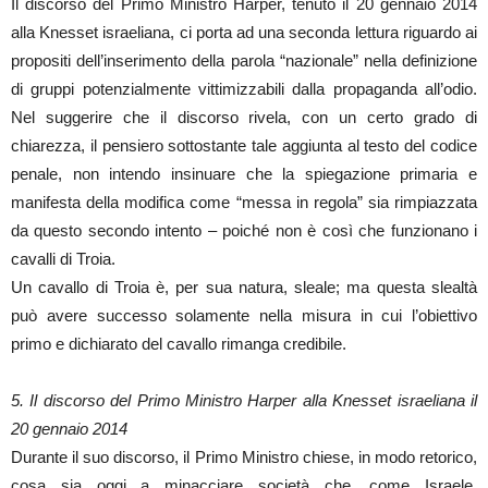
Il discorso del Primo Ministro Harper, tenuto il 20 gennaio 2014
alla Knesset israeliana, ci porta ad una seconda lettura riguardo ai
propositi dell’inserimento della parola “nazionale” nella definizione
di gruppi potenzialmente vittimizzabili dalla propaganda all’odio.
Nel suggerire che il discorso rivela, con un certo grado di
chiarezza, il pensiero sottostante tale aggiunta al testo del codice
penale, non intendo insinuare che la spiegazione primaria e
manifesta della modifica come “messa in regola” sia rimpiazzata
da questo secondo intento – poiché non è così che funzionano i
cavalli di Troia.
Un cavallo di Troia è, per sua natura, sleale; ma questa slealtà
può avere successo solamente nella misura in cui l’obiettivo
primo e dichiarato del cavallo rimanga credibile.
5. Il discorso del Primo Ministro Harper alla Knesset israeliana il
20 gennaio 2014
Durante il suo discorso, il Primo Ministro chiese, in modo retorico,
cosa sia oggi a minacciare società che, come Israele,