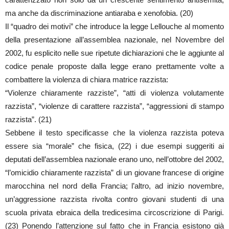
ma anche da discriminazione antiaraba e xenofobia. (20)
Il “quadro dei motivi” che introduce la legge Lellouche al momento
della presentazione all’assemblea nazionale, nel Novembre del
2002, fu esplicito nelle sue ripetute dichiarazioni che le aggiunte al
codice penale proposte dalla legge erano prettamente volte a
combattere la violenza di chiara matrice razzista:
“Violenze chiaramente razziste”, “atti di violenza volutamente
razzista”, “violenze di carattere razzista”, “aggressioni di stampo
razzista”. (21)
Sebbene il testo specificasse che la violenza razzista poteva
essere sia “morale” che fisica, (22) i due esempi suggeriti ai
deputati dell’assemblea nazionale erano uno, nell’ottobre del 2002,
“l’omicidio chiaramente razzista” di un giovane francese di origine
marocchina nel nord della Francia; l’altro, ad inizio novembre,
un’aggressione razzista rivolta contro giovani studenti di una
scuola privata ebraica della tredicesima circoscrizione di Parigi.
(23) Ponendo l’attenzione sul fatto che in Francia esistono già