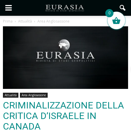
0
Prima
Attualità
Area Anglosassone
Attualità
Area Anglosassone
CRIMINALIZZAZIONE DELLA
CRITICA D’ISRAELE IN
CANADA