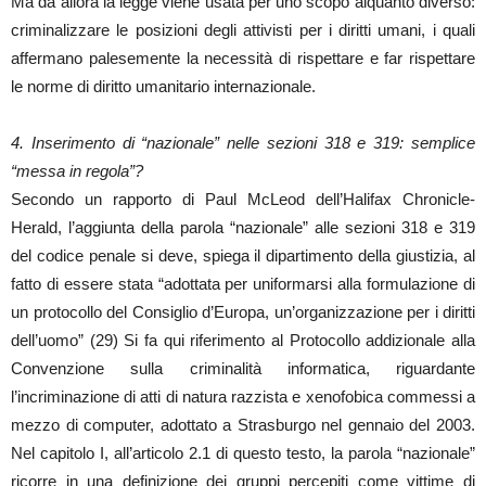
Ma da allora la legge viene usata per uno scopo alquanto diverso:
criminalizzare le posizioni degli attivisti per i diritti umani, i quali
affermano palesemente la necessità di rispettare e far rispettare
le norme di diritto umanitario internazionale.
4. Inserimento di “nazionale” nelle sezioni 318 e 319: semplice
“messa in regola”?
Secondo un rapporto di Paul McLeod dell’Halifax Chronicle-
Herald, l’aggiunta della parola “nazionale” alle sezioni 318 e 319
del codice penale si deve, spiega il dipartimento della giustizia, al
fatto di essere stata “adottata per uniformarsi alla formulazione di
un protocollo del Consiglio d’Europa, un’organizzazione per i diritti
dell’uomo” (29) Si fa qui riferimento al Protocollo addizionale alla
Convenzione sulla criminalità informatica, riguardante
l’incriminazione di atti di natura razzista e xenofobica commessi a
mezzo di computer, adottato a Strasburgo nel gennaio del 2003.
Nel capitolo I, all’articolo 2.1 di questo testo, la parola “nazionale”
ricorre in una definizione dei gruppi percepiti come vittime di