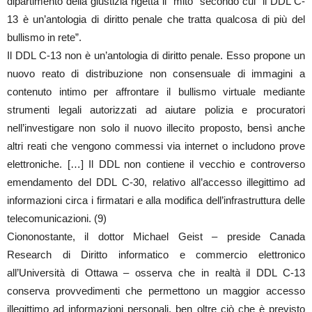
dipartimento della giustizia rigetta il “mito” secondo cui “il DDL C-
13 è un’antologia di diritto penale che tratta qualcosa di più del
bullismo in rete”.
Il DDL C-13 non è un’antologia di diritto penale. Esso propone un
nuovo reato di distribuzione non consensuale di immagini a
contenuto intimo per affrontare il bullismo virtuale mediante
strumenti legali autorizzati ad aiutare polizia e procuratori
nell’investigare non solo il nuovo illecito proposto, bensì anche
altri reati che vengono commessi via internet o includono prove
elettroniche. […] Il DDL non contiene il vecchio e controverso
emendamento del DDL C-30, relativo all’accesso illegittimo ad
informazioni circa i firmatari e alla modifica dell’infrastruttura delle
telecomunicazioni. (9)
Ciononostante, il dottor Michael Geist – preside Canada
Research di Diritto informatico e commercio elettronico
all’Università di Ottawa – osserva che in realtà il DDL C-13
conserva provvedimenti che permettono un maggior accesso
illegittimo ad informazioni personali, ben oltre ciò che è previsto