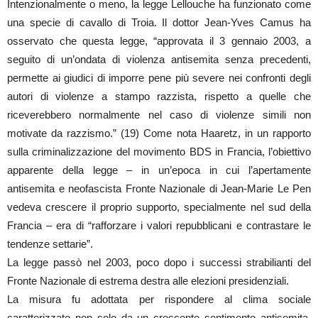
Intenzionalmente o meno, la legge Lellouche ha funzionato come
una specie di cavallo di Troia. Il dottor Jean-Yves Camus ha
osservato che questa legge, “approvata il 3 gennaio 2003, a
seguito di un’ondata di violenza antisemita senza precedenti,
permette ai giudici di imporre pene più severe nei confronti degli
autori di violenze a stampo razzista, rispetto a quelle che
riceverebbero normalmente nel caso di violenze simili non
motivate da razzismo.” (19) Come nota Haaretz, in un rapporto
sulla criminalizzazione del movimento BDS in Francia, l’obiettivo
apparente della legge – in un’epoca in cui l’apertamente
antisemita e neofascista Fronte Nazionale di Jean-Marie Le Pen
vedeva crescere il proprio supporto, specialmente nel sud della
Francia – era di “rafforzare i valori repubblicani e contrastare le
tendenze settarie”.
La legge passò nel 2003, poco dopo i successi strabilianti del
Fronte Nazionale di estrema destra alle elezioni presidenziali.
La misura fu adottata per rispondere al clima sociale
caratterizzato non solo da un crescente sentimento antisemita,