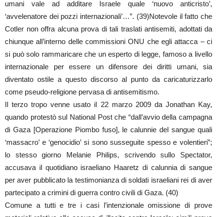
umani vale ad additare Israele quale ‘nuovo anticristo’,
‘avvelenatore dei pozzi internazionali’…”. (39)Notevole il fatto che
Cotler non offra alcuna prova di tali traslati antisemiti, adottati da
chiunque all’interno delle commissioni ONU che egli attacca – ci
si può solo rammaricare che un esperto di legge, famoso a livello
internazionale per essere un difensore dei diritti umani, sia
diventato ostile a questo discorso al punto da caricaturizzarlo
come pseudo-religione pervasa di antisemitismo.
Il terzo tropo venne usato il 22 marzo 2009 da Jonathan Kay,
quando protestò sul National Post che “dall’avvio della campagna
di Gaza [Operazione Piombo fuso], le calunnie del sangue quali
‘massacro’ e ‘genocidio’ si sono susseguite spesso e volentieri”;
lo stesso giorno Melanie Philips, scrivendo sullo Spectator,
accusava il quotidiano israeliano Haaretz di calunnia di sangue
per aver pubblicato la testimonianza di soldati israeliani rei di aver
partecipato a crimini di guerra contro civili di Gaza. (40)
Comune a tutti e tre i casi l’intenzionale omissione di prove