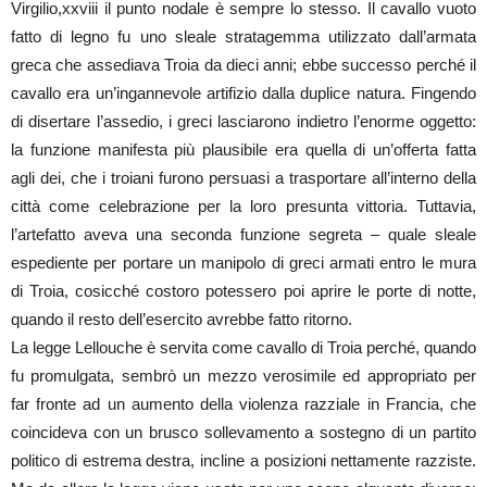
Virgilio,xxviii il punto nodale è sempre lo stesso. Il cavallo vuoto
fatto di legno fu uno sleale stratagemma utilizzato dall’armata
greca che assediava Troia da dieci anni; ebbe successo perché il
cavallo era un’ingannevole artifizio dalla duplice natura. Fingendo
di disertare l’assedio, i greci lasciarono indietro l’enorme oggetto:
la funzione manifesta più plausibile era quella di un’offerta fatta
agli dei, che i troiani furono persuasi a trasportare all’interno della
città come celebrazione per la loro presunta vittoria. Tuttavia,
l’artefatto aveva una seconda funzione segreta – quale sleale
espediente per portare un manipolo di greci armati entro le mura
di Troia, cosicché costoro potessero poi aprire le porte di notte,
quando il resto dell’esercito avrebbe fatto ritorno.
La legge Lellouche è servita come cavallo di Troia perché, quando
fu promulgata, sembrò un mezzo verosimile ed appropriato per
far fronte ad un aumento della violenza razziale in Francia, che
coincideva con un brusco sollevamento a sostegno di un partito
politico di estrema destra, incline a posizioni nettamente razziste.