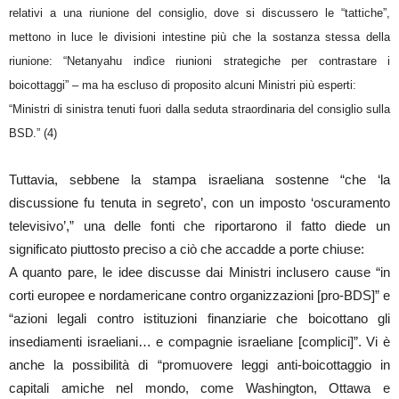
relativi a una riunione del consiglio, dove si discussero le “tattiche”,
mettono in luce le divisioni intestine più che la sostanza stessa della
riunione: “Netanyahu indìce riunioni strategiche per contrastare i
boicottaggi” – ma ha escluso di proposito alcuni Ministri più esperti:
“Ministri di sinistra tenuti fuori dalla seduta straordinaria del consiglio sulla
BSD.” (4)
Tuttavia, sebbene la stampa israeliana sostenne “che ‘la
discussione fu tenuta in segreto’, con un imposto ‘oscuramento
televisivo’,” una delle fonti che riportarono il fatto diede un
significato piuttosto preciso a ciò che accadde a porte chiuse:
A quanto pare, le idee discusse dai Ministri inclusero cause “in
corti europee e nordamericane contro organizzazioni [pro-BDS]” e
“azioni legali contro istituzioni finanziarie che boicottano gli
insediamenti israeliani… e compagnie israeliane [complici]”. Vi è
anche la possibilità di “promuovere leggi anti-boicottaggio in
capitali amiche nel mondo, come Washington, Ottawa e