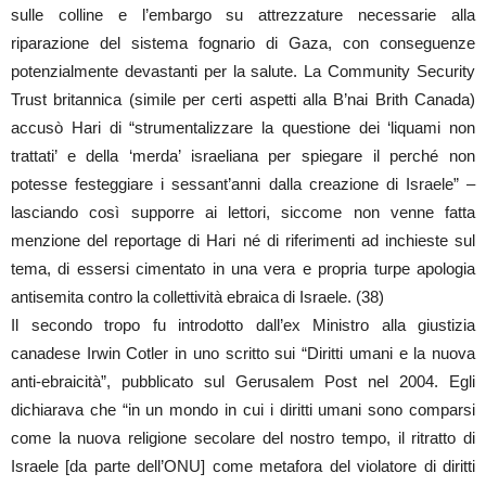
sulle colline e l’embargo su attrezzature necessarie alla
riparazione del sistema fognario di Gaza, con conseguenze
potenzialmente devastanti per la salute. La Community Security
Trust britannica (simile per certi aspetti alla B’nai Brith Canada)
accusò Hari di “strumentalizzare la questione dei ‘liquami non
trattati’ e della ‘merda’ israeliana per spiegare il perché non
potesse festeggiare i sessant’anni dalla creazione di Israele” –
lasciando così supporre ai lettori, siccome non venne fatta
menzione del reportage di Hari né di riferimenti ad inchieste sul
tema, di essersi cimentato in una vera e propria turpe apologia
antisemita contro la collettività ebraica di Israele. (38)
Il secondo tropo fu introdotto dall’ex Ministro alla giustizia
canadese Irwin Cotler in uno scritto sui “Diritti umani e la nuova
anti-ebraicità”, pubblicato sul Gerusalem Post nel 2004. Egli
dichiarava che “in un mondo in cui i diritti umani sono comparsi
come la nuova religione secolare del nostro tempo, il ritratto di
Israele [da parte dell’ONU] come metafora del violatore di diritti