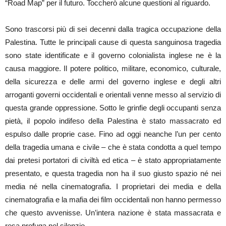
“Road Map” per il futuro. Toccherò alcune questioni al riguardo.
Sono trascorsi più di sei decenni dalla tragica occupazione della
Palestina. Tutte le principali cause di questa sanguinosa tragedia
sono state identificate e il governo colonialista inglese ne è la
causa maggiore. Il potere politico, militare, economico, culturale,
della sicurezza e delle armi del governo inglese e degli altri
arroganti governi occidentali e orientali venne messo al servizio di
questa grande oppressione. Sotto le grinfie degli occupanti senza
pietà, il popolo indifeso della Palestina è stato massacrato ed
espulso dalle proprie case. Fino ad oggi neanche l’un per cento
della tragedia umana e civile – che è stata condotta a quel tempo
dai pretesi portatori di civiltà ed etica – è stato appropriatamente
presentato, e questa tragedia non ha il suo giusto spazio né nei
media né nella cinematografia. I proprietari dei media e della
cinematografia e la mafia dei film occidentali non hanno permesso
che questo avvenisse. Un’intera nazione è stata massacrata e
resa profuga nel silenzio.