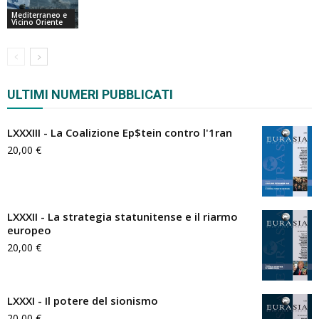
Mediterraneo e
Vicino Oriente
ULTIMI NUMERI PUBBLICATI
LXXXIII - La Coalizione Ep$tein contro l'1ran
20,00
€
LXXXII - La strategia statunitense e il riarmo
europeo
20,00
€
LXXXI - Il potere del sionismo
20,00
€