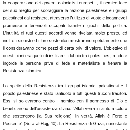
la cooperazione dei governi colonialisti europei –, il nemico fece
del suo meglio per scoraggiare la nazione palestinese e i gruppi
palestinesi dal resistere, attraverso l’utilizzo di vuote e ingannevoli
promesse e tenendoli occupati tramite i ‘giochi’ della politica.
L’inutilità di tutti questi accordi venne rivelata molto presto, ed
inoltre i sionisti ed i loro sostenitori mostrarono ripetutamente che
li consideravano come pezzi di carta privi di valore. L’obiettivo di
questi piani era quello di instillare il dubbio tra i palestinesi, rendere
ingorde le persone prive di fede e materialiste e frenare la
Resistenza islamica.
Lo spirito della Resistenza tra i gruppi islamici palestinesi e il
popolo palestinese è stato l’antidoto a tutti questi trucchi traditori.
Essi si sollevarono contro il nemico con il permesso di Dio e
beneficiarono dell’assistenza divina: “Allah verrà in aiuto a coloro
che sostengono [la Sua religione]. In verità, Allah è Forte e
Possente” (Sura al-Hajj, 40). La Resistenza di Gaza, nonostante