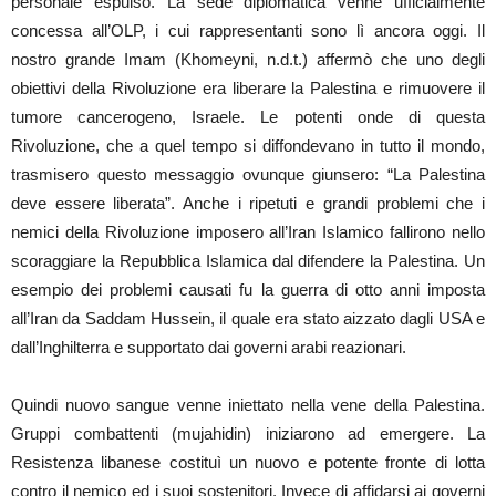
personale espulso. La sede diplomatica venne ufficialmente
concessa all’OLP, i cui rappresentanti sono lì ancora oggi. Il
nostro grande Imam (Khomeyni, n.d.t.) affermò che uno degli
obiettivi della Rivoluzione era liberare la Palestina e rimuovere il
tumore cancerogeno, Israele. Le potenti onde di questa
Rivoluzione, che a quel tempo si diffondevano in tutto il mondo,
trasmisero questo messaggio ovunque giunsero: “La Palestina
deve essere liberata”. Anche i ripetuti e grandi problemi che i
nemici della Rivoluzione imposero all’Iran Islamico fallirono nello
scoraggiare la Repubblica Islamica dal difendere la Palestina. Un
esempio dei problemi causati fu la guerra di otto anni imposta
all’Iran da Saddam Hussein, il quale era stato aizzato dagli USA e
dall’Inghilterra e supportato dai governi arabi reazionari.
Quindi nuovo sangue venne iniettato nella vene della Palestina.
Gruppi combattenti (mujahidin) iniziarono ad emergere. La
Resistenza libanese costituì un nuovo e potente fronte di lotta
contro il nemico ed i suoi sostenitori. Invece di affidarsi ai governi