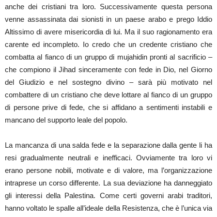
anche dei cristiani tra loro. Successivamente questa persona
venne assassinata dai sionisti in un paese arabo e prego Iddio
Altissimo di avere misericordia di lui. Ma il suo ragionamento era
carente ed incompleto. Io credo che un credente cristiano che
combatta al fianco di un gruppo di mujahidin pronti al sacrificio –
che compiono il Jihad sinceramente con fede in Dio, nel Giorno
del Giudizio e nel sostegno divino – sarà più motivato nel
combattere di un cristiano che deve lottare al fianco di un gruppo
di persone prive di fede, che si affidano a sentimenti instabili e
mancano del supporto leale del popolo.
La mancanza di una salda fede e la separazione dalla gente li ha
resi gradualmente neutrali e inefficaci. Ovviamente tra loro vi
erano persone nobili, motivate e di valore, ma l’organizzazione
intraprese un corso differente. La sua deviazione ha danneggiato
gli interessi della Palestina. Come certi governi arabi traditori,
hanno voltato le spalle all’ideale della Resistenza, che è l’unica via