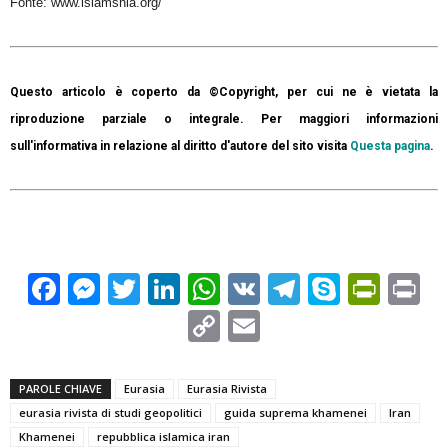
Fonte: www.islamshia.org/
Questo articolo è coperto da ©Copyright, per cui ne è vietata la
riproduzione parziale o integrale. Per maggiori informazioni
sull'informativa in relazione al diritto d'autore del sito visita
Questa pagina
.
Facebook
Messenger
Twitter
LinkedIn
WhatsApp
VK
Telegram
Skype
Prin
Pr
Copy
Email
Link
PAROLE CHIAVE
Eurasia
Eurasia Rivista
eurasia rivista di studi geopolitici
guida suprema khamenei
Iran
Khamenei
repubblica islamica iran